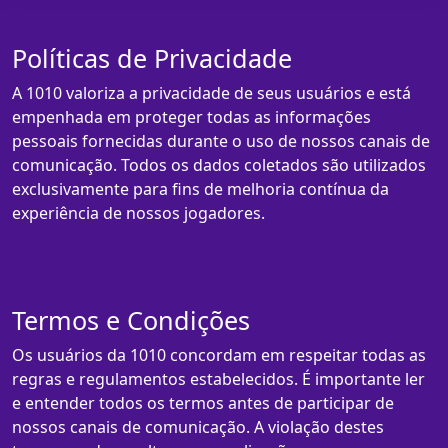
Políticas de Privacidade
A 1010 valoriza a privacidade de seus usuários e está
empenhada em proteger todas as informações
pessoais fornecidas durante o uso de nossos canais de
comunicação. Todos os dados coletados são utilizados
exclusivamente para fins de melhoria contínua da
experiência de nossos jogadores.
Termos e Condições
Os usuários da 1010 concordam em respeitar todas as
regras e regulamentos estabelecidos. É importante ler
e entender todos os termos antes de participar de
nossos canais de comunicação. A violação destes