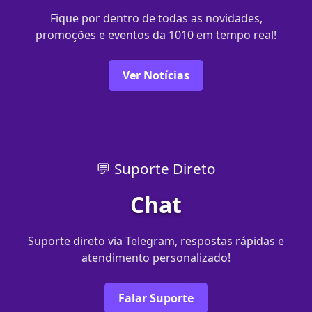
Fique por dentro de todas as novidades,
promoções e eventos da 1010 em tempo real!
Ver Notícias
💬 Suporte Direto
Chat
Suporte direto via Telegram, respostas rápidas e
atendimento personalizado!
Falar Suporte