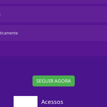
a
aticamente
SEGUIR AGORA
Acessos