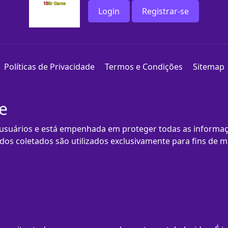
Login
Registrar-se
Políticas de Privacidade
Termos e Condições
Sitemap
de
s usuários e está empenhada em proteger todas as informaç
os coletados são utilizados exclusivamente para fins de m