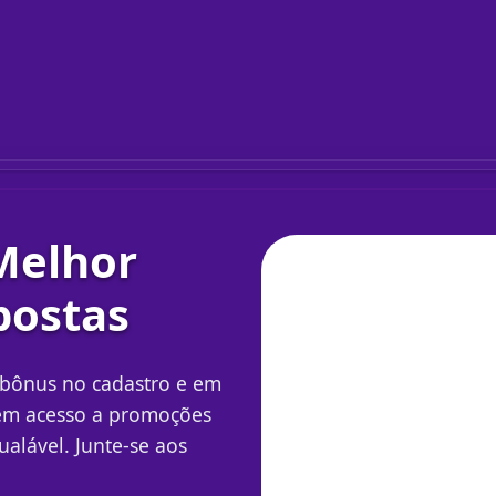
Melhor
postas
 bônus no cadastro e em
tem acesso a promoções
ualável. Junte-se aos