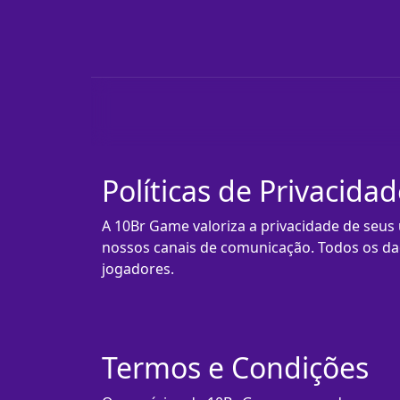
Políticas de Privacida
A 10Br Game valoriza a privacidade de seu
nossos canais de comunicação. Todos os dad
jogadores.
Termos e Condições