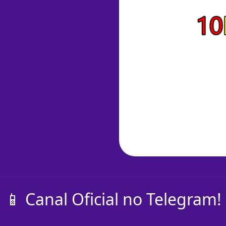
📱 Canal Oficial no Telegram!