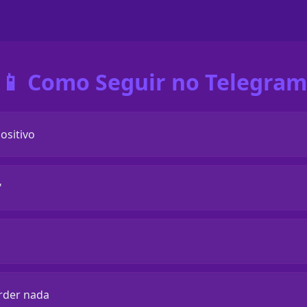
📱 Como Seguir no Telegram
ositivo
"
erder nada