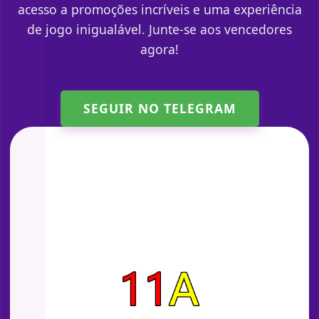
acesso a promoções incríveis e uma experiência
de jogo inigualável. Junte-se aos vencedores
agora!
SEGUIR NO TELEGRAM