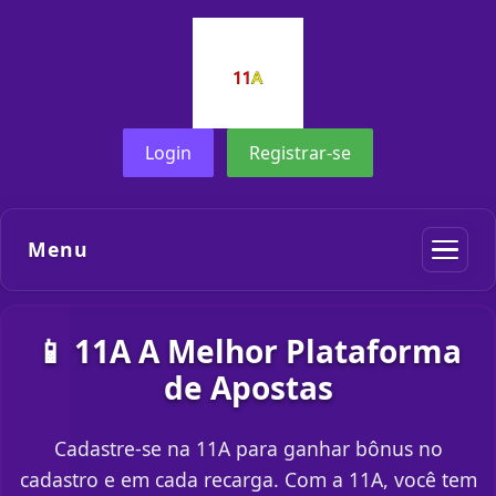
Login
Registrar-se
Menu
📱 11A A Melhor Plataforma
de Apostas
Cadastre-se na 11A para ganhar bônus no
cadastro e em cada recarga. Com a 11A, você tem