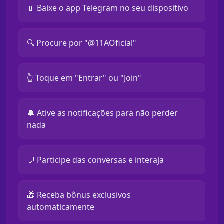
📱 Baixe o app Telegram no seu dispositivo
🔍 Procure por "@11AOficial"
👆 Toque em "Entrar" ou "Join"
🔔 Ative as notificações para não perder
nada
💬 Participe das conversas e interaja
🎁 Receba bônus exclusivos
automaticamente