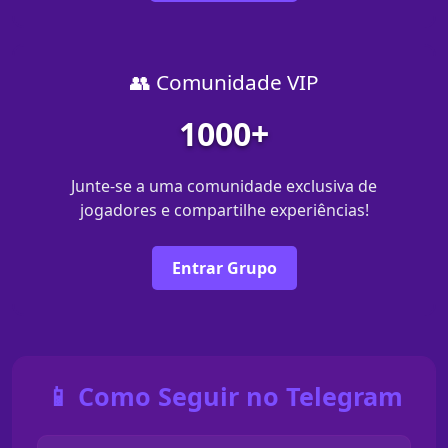
👥 Comunidade VIP
1000+
Junte-se a uma comunidade exclusiva de
jogadores e compartilhe experiências!
Entrar Grupo
📱 Como Seguir no Telegram