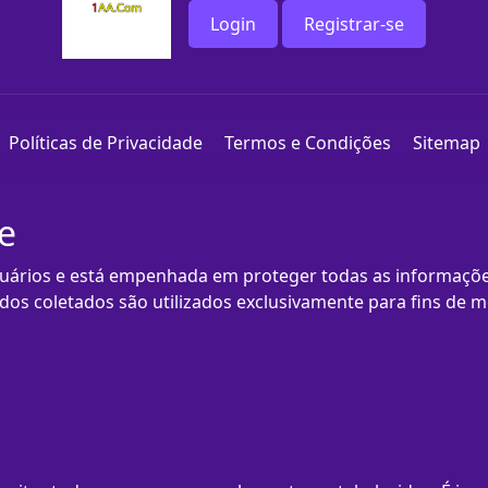
Login
Registrar-se
Políticas de Privacidade
Termos e Condições
Sitemap
de
usuários e está empenhada em proteger todas as informaçõe
os coletados são utilizados exclusivamente para fins de m