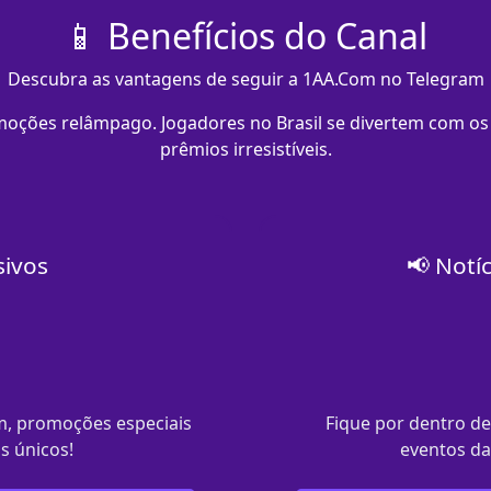
📱 Benefícios do Canal
Descubra as vantagens de seguir a 1AA.Com no Telegram
oções relâmpago. Jogadores no Brasil se divertem com os
prêmios irresistíveis.
sivos
📢 Notí
m, promoções especiais
Fique por dentro d
s únicos!
eventos da