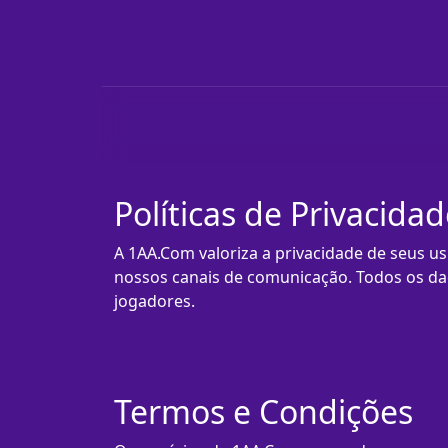
Políticas de Privacida
A 1AA.Com valoriza a privacidade de seus 
nossos canais de comunicação. Todos os dad
jogadores.
Termos e Condições