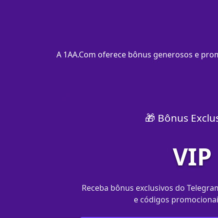
A 1AA.Com oferece bônus generosos e prom
🎁 Bônus Exclu
VIP
Receba bônus exclusivos do Telegra
e códigos promocionai