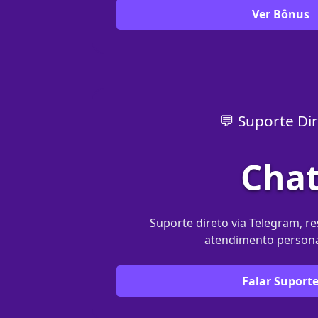
Ver Bônus
💬 Suporte Di
Cha
Suporte direto via Telegram, r
atendimento persona
Falar Suport