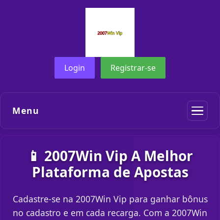
Login
Registrar-se
Menu
📱 2007Win Vip A Melhor
Plataforma de Apostas
Cadastre-se na 2007Win Vip para ganhar bônus
no cadastro e em cada recarga. Com a 2007Win