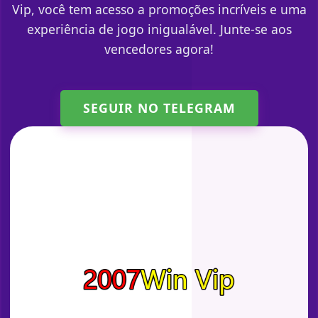
Vip, você tem acesso a promoções incríveis e uma
experiência de jogo inigualável. Junte-se aos
vencedores agora!
SEGUIR NO TELEGRAM