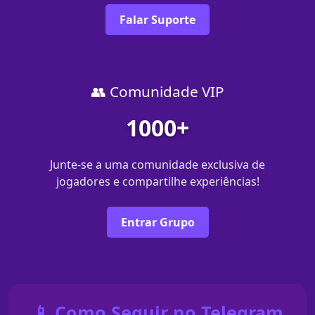
Falar Suporte
👥 Comunidade VIP
1000+
Junte-se a uma comunidade exclusiva de
jogadores e compartilhe experiências!
Entrar Grupo
📱 Como Seguir no Telegram