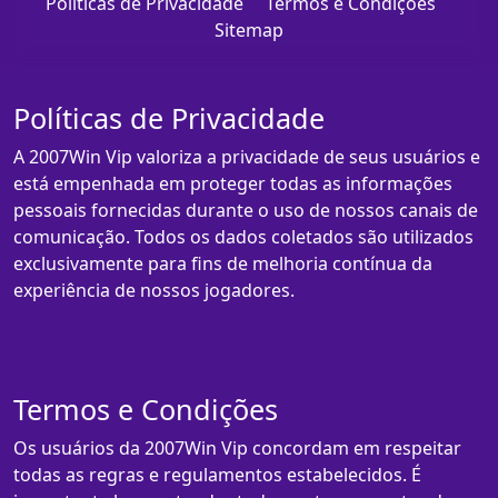
Políticas de Privacidade
Termos e Condições
Sitemap
Políticas de Privacidade
A 2007Win Vip valoriza a privacidade de seus usuários e
está empenhada em proteger todas as informações
pessoais fornecidas durante o uso de nossos canais de
comunicação. Todos os dados coletados são utilizados
exclusivamente para fins de melhoria contínua da
experiência de nossos jogadores.
Termos e Condições
Os usuários da 2007Win Vip concordam em respeitar
todas as regras e regulamentos estabelecidos. É