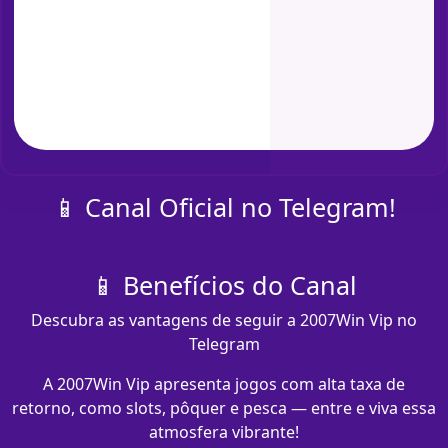
📱 Canal Oficial no Telegram!
📱 Benefícios do Canal
Descubra as vantagens de seguir a 2007Win Vip no
Telegram
A 2007Win Vip apresenta jogos com alta taxa de
retorno, como slots, pôquer e pesca — entre e viva essa
atmosfera vibrante!