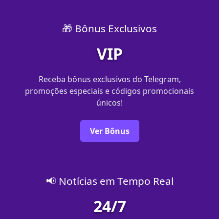
🎁 Bônus Exclusivos
VIP
Receba bônus exclusivos do Telegram,
promoções especiais e códigos promocionais
únicos!
Ver Bônus
📢 Notícias em Tempo Real
24/7