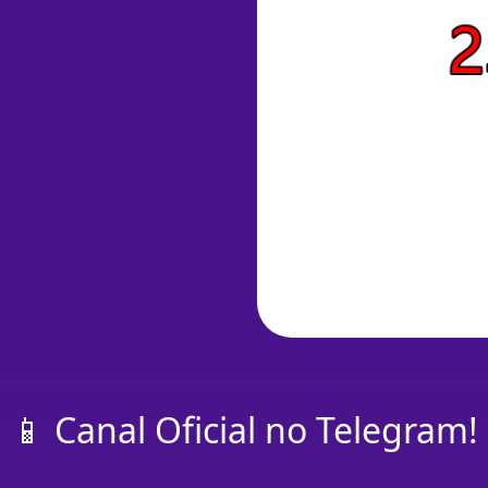
📱 Canal Oficial no Telegram!