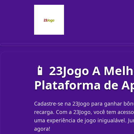
📱 23Jogo A Melh
Plataforma de A
Cadastre-se na 23Jogo para ganhar bôn
recarga. Com a 23Jogo, você tem acesso
uma experiência de jogo inigualável. J
agora!