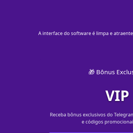
A interface do software é limpa e atraente
🎁 Bônus Exclu
VIP
Receba bônus exclusivos do Telegra
e códigos promocionai