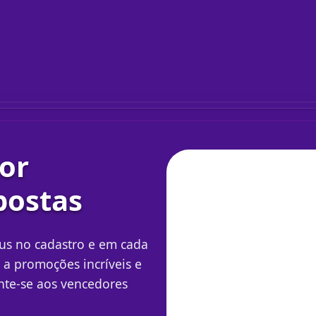
or
postas
us no cadastro e em cada
 a promoções incríveis e
unte-se aos vencedores