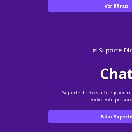
Ver Bônus
💬 Suporte Di
Cha
Suporte direto via Telegram, r
atendimento persona
Falar Suport