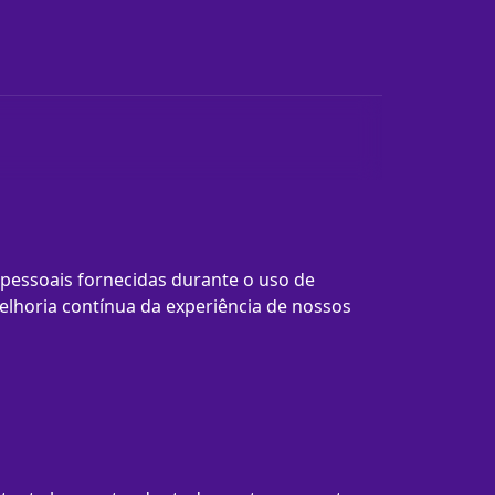
 pessoais fornecidas durante o uso de
elhoria contínua da experiência de nossos