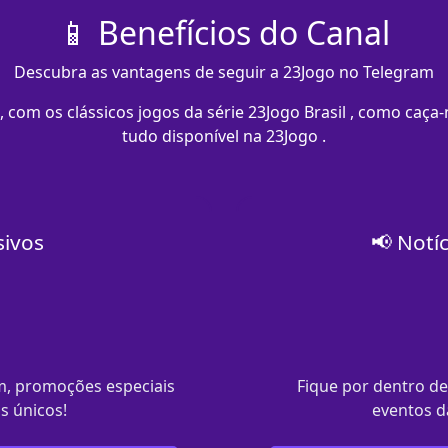
📱 Benefícios do Canal
Descubra as vantagens de seguir a 23Jogo no Telegram
, com os clássicos jogos da série 23Jogo Brasil , como caça
tudo disponível na 23Jogo .
sivos
📢 Notí
m, promoções especiais
Fique por dentro d
s únicos!
eventos d