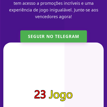
tem acesso a promoções incríveis e uma
experiência de jogo inigualável. Junte-se aos
vencedores agora!
SEGUIR NO TELEGRAM