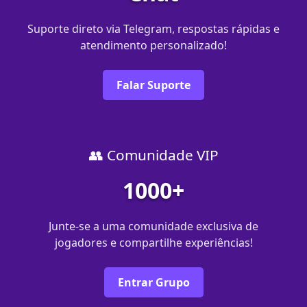
Suporte direto via Telegram, respostas rápidas e
atendimento personalizado!
Falar Suporte
👥 Comunidade VIP
1000+
Junte-se a uma comunidade exclusiva de
jogadores e compartilhe experiências!
Entrar Grupo