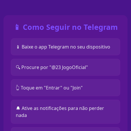
📱 Como Seguir no Telegram
📱 Baixe o app Telegram no seu dispositivo
🔍 Procure por "@23 JogoOficial"
👆 Toque em "Entrar" ou "Join"
🔔 Ative as notificações para não perder
nada