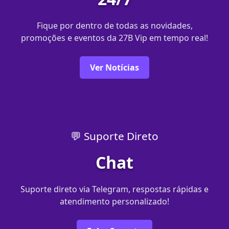
Fique por dentro de todas as novidades,
promoções e eventos da 27B Vip em tempo real!
Ver Notícias
💬 Suporte Direto
Chat
Suporte direto via Telegram, respostas rápidas e
atendimento personalizado!