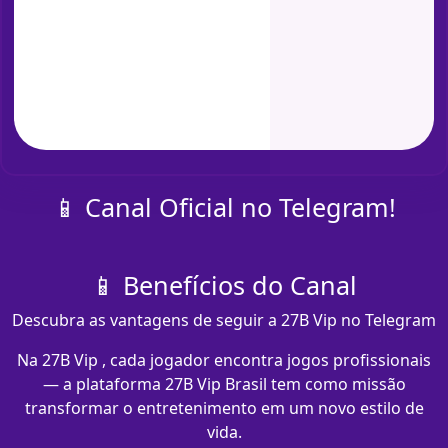
📱 Canal Oficial no Telegram!
📱 Benefícios do Canal
Descubra as vantagens de seguir a 27B Vip no Telegram
Na 27B Vip , cada jogador encontra jogos profissionais
— a plataforma 27B Vip Brasil tem como missão
transformar o entretenimento em um novo estilo de
vida.