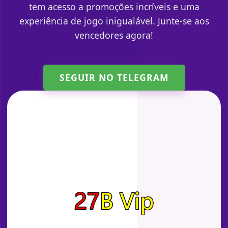
tem acesso a promoções incríveis e uma
experiência de jogo inigualável. Junte-se aos
vencedores agora!
SEGUIR NO TELEGRAM