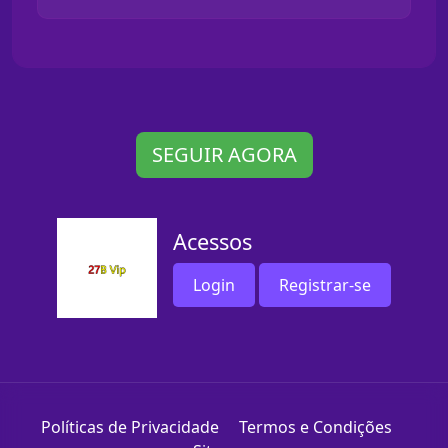
SEGUIR AGORA
Acessos
Login
Registrar-se
Políticas de Privacidade
Termos e Condições