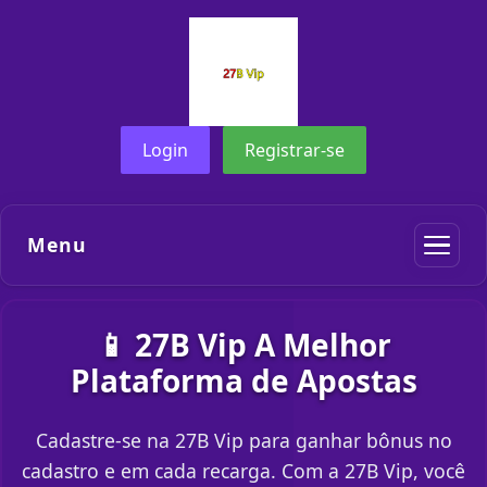
Login
Registrar-se
Menu
📱 27B Vip A Melhor
Plataforma de Apostas
Cadastre-se na 27B Vip para ganhar bônus no
cadastro e em cada recarga. Com a 27B Vip, você