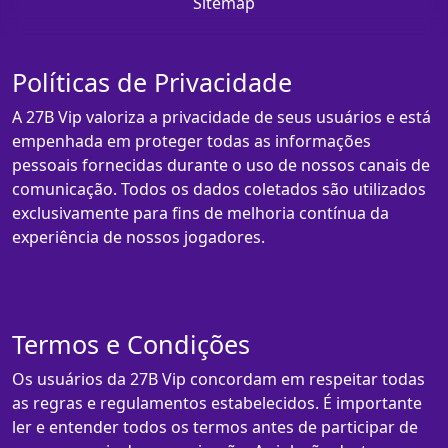
Sitemap
Políticas de Privacidade
A 27B Vip valoriza a privacidade de seus usuários e está
empenhada em proteger todas as informações
pessoais fornecidas durante o uso de nossos canais de
comunicação. Todos os dados coletados são utilizados
exclusivamente para fins de melhoria contínua da
experiência de nossos jogadores.
Termos e Condições
Os usuários da 27B Vip concordam em respeitar todas
as regras e regulamentos estabelecidos. É importante
ler e entender todos os termos antes de participar de