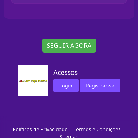
SEGUIR AGORA
Acessos
Login
Registrar-se
Políticas de Privacidade
Termos e Condições
Sitemap