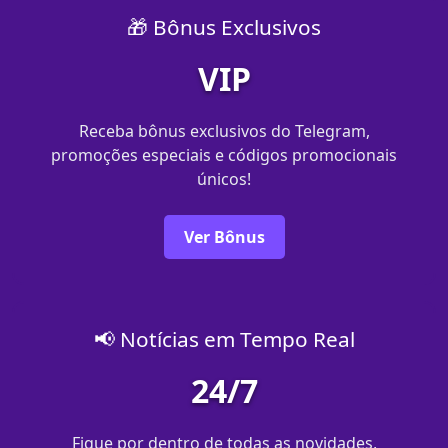
🎁 Bônus Exclusivos
VIP
Receba bônus exclusivos do Telegram,
promoções especiais e códigos promocionais
únicos!
Ver Bônus
📢 Notícias em Tempo Real
24/7
Fique por dentro de todas as novidades,