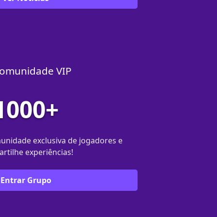
Comunidade VIP
1000+
unidade exclusiva de jogadores e
rtilhe experiências!
Entrar Grupo