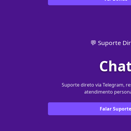
💬 Suporte Di
Cha
Suporte direto via Telegram, r
atendimento persona
Falar Suport