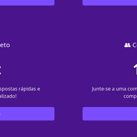
reto
👥 
t
espostas rápidas e
Junte-se a uma com
lizado!
compa
e