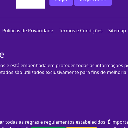
Políticas de Privacidade
Termos e Condições
Sitemap
de
ários e está empenhada em proteger todas as informações p
tados são utilizados exclusivamente para fins de melhoria
r todas as regras e regulamentos estabelecidos. É importa