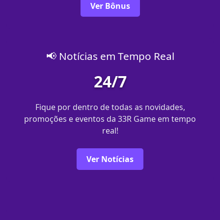
Ver Bônus
📢 Notícias em Tempo Real
24/7
Fique por dentro de todas as novidades,
promoções e eventos da 33R Game em tempo
real!
Ver Notícias