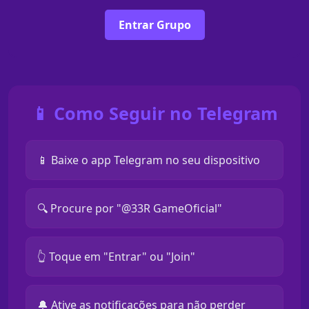
Entrar Grupo
📱 Como Seguir no Telegram
📱 Baixe o app Telegram no seu dispositivo
🔍 Procure por "@33R GameOficial"
👆 Toque em "Entrar" ou "Join"
🔔 Ative as notificações para não perder