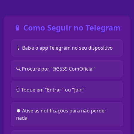
📱 Como Seguir no Telegram
📱 Baixe o app Telegram no seu dispositivo
🔍 Procure por "@3539 ComOficial"
👆 Toque em "Entrar" ou "Join"
🔔 Ative as notificações para não perder
nada