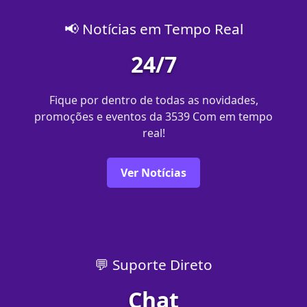
📢 Notícias em Tempo Real
24/7
Fique por dentro de todas as novidades,
promoções e eventos da 3539 Com em tempo
real!
Ver Notícias
💬 Suporte Direto
Chat