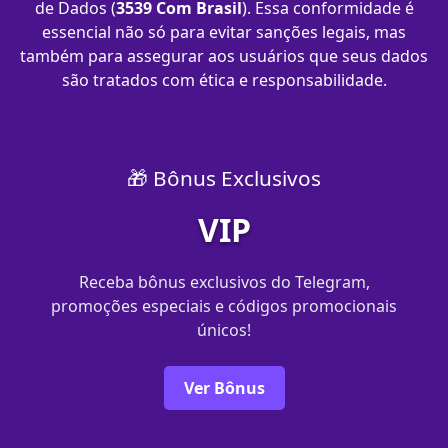
de Dados (
3539 Com Brasil
). Essa conformidade é
essencial não só para evitar sanções legais, mas
também para assegurar aos usuários que seus dados
são tratados com ética e responsabilidade.
🎁 Bônus Exclusivos
VIP
Receba bônus exclusivos do Telegram,
promoções especiais e códigos promocionais
únicos!
Ver Bônus