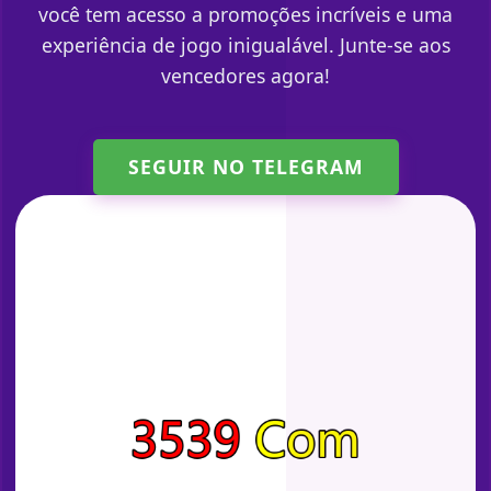
você tem acesso a promoções incríveis e uma
experiência de jogo inigualável. Junte-se aos
vencedores agora!
SEGUIR NO TELEGRAM