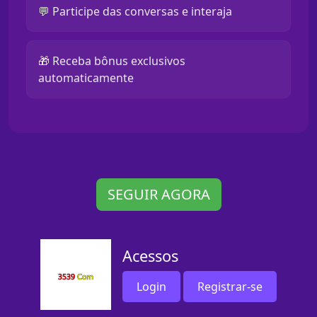
💬 Participe das conversas e interaja
🎁 Receba bônus exclusivos
automaticamente
SEGUIR AGORA
Acessos
Login
Registrar-se