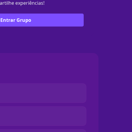
rtilhe experiências!
Entrar Grupo