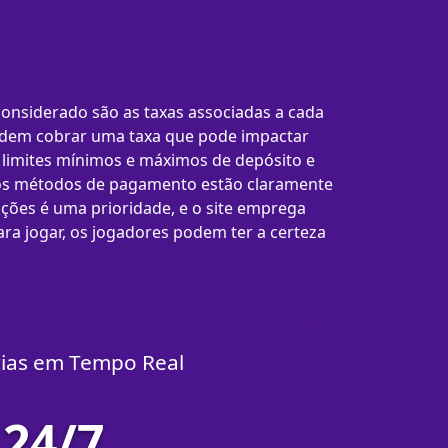
onsiderado são as taxas associadas a cada
odem cobrar uma taxa que pode impactar
s limites mínimos e máximos de depósito e
 os métodos de pagamento estão claramente
ções é uma prioridade, e o site emprega
ra jogar, os jogadores podem ter a certeza
cias em Tempo Real
24/7