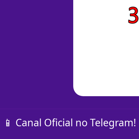
📱 Canal Oficial no Telegram!