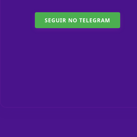
SEGUIR NO TELEGRAM