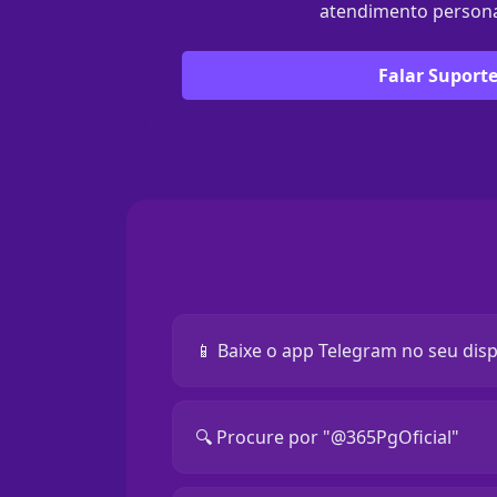
atendimento persona
Falar Suport
📱 Baixe o app Telegram no seu disp
🔍 Procure por "@365PgOficial"