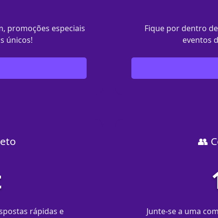
m, promoções especiais
Fique por dentro d
s únicos!
eventos d
reto
👥 
t
espostas rápidas e
Junte-se a uma com