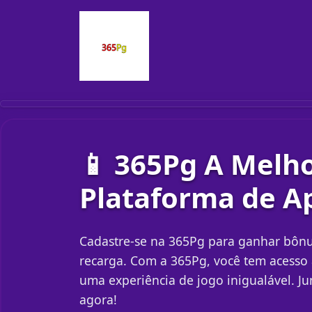
📱 365Pg A Melh
Plataforma de A
Cadastre-se na 365Pg para ganhar bônu
recarga. Com a 365Pg, você tem acesso 
uma experiência de jogo inigualável. J
agora!