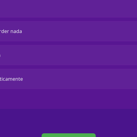
erder nada
a
aticamente