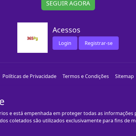
SEGUIR AGORA
Acessos
Login
Registrar-se
Políticas de Privacidade
Termos e Condições
Sitemap
de
ários e está empenhada em proteger todas as informações 
os coletados são utilizados exclusivamente para fins de m