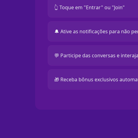
👆 Toque em "Entrar" ou "Join"
🔔 Ative as notificações para não p
💬 Participe das conversas e interaj
🎁 Receba bônus exclusivos autom