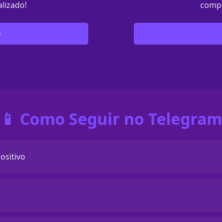
lizado!
compa
e
📱 Como Seguir no Telegram
ositivo