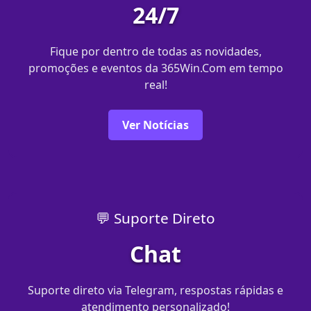
24/7
Fique por dentro de todas as novidades,
promoções e eventos da 365Win.Com em tempo
real!
Ver Notícias
💬 Suporte Direto
Chat
Suporte direto via Telegram, respostas rápidas e
atendimento personalizado!