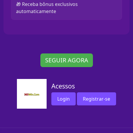
🎁 Receba bônus exclusivos
automaticamente
SEGUIR AGORA
Acessos
Login
Registrar-se