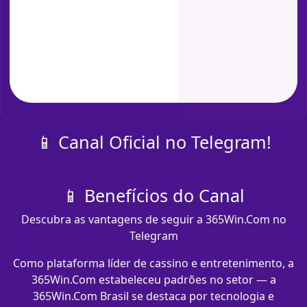
📱 Canal Oficial no Telegram!
📱 Benefícios do Canal
Descubra as vantagens de seguir a 365Win.Com no
Telegram
Como plataforma líder de cassino e entretenimento, a
365Win.Com estabeleceu padrões no setor — a
365Win.Com Brasil se destaca por tecnologia e