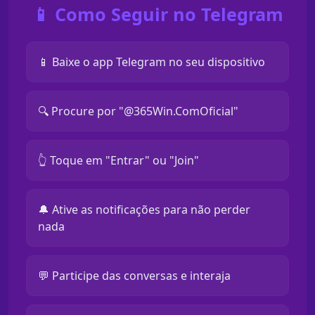
📱 Como Seguir no Telegram
📱 Baixe o app Telegram no seu dispositivo
🔍 Procure por "@365Win.ComOficial"
👆 Toque em "Entrar" ou "Join"
🔔 Ative as notificações para não perder
nada
💬 Participe das conversas e interaja