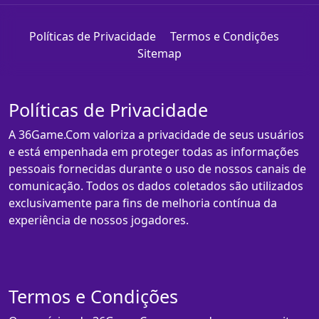
Políticas de Privacidade
Termos e Condições
Sitemap
Políticas de Privacidade
A 36Game.Com valoriza a privacidade de seus usuários
e está empenhada em proteger todas as informações
pessoais fornecidas durante o uso de nossos canais de
comunicação. Todos os dados coletados são utilizados
exclusivamente para fins de melhoria contínua da
experiência de nossos jogadores.
Termos e Condições