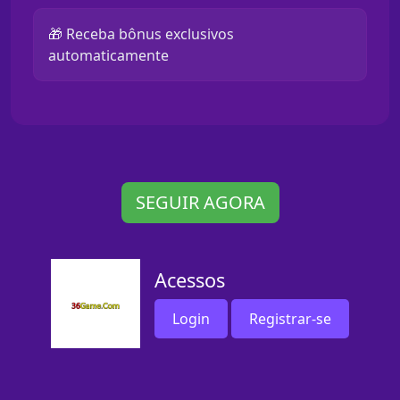
🎁 Receba bônus exclusivos
automaticamente
SEGUIR AGORA
Acessos
Login
Registrar-se