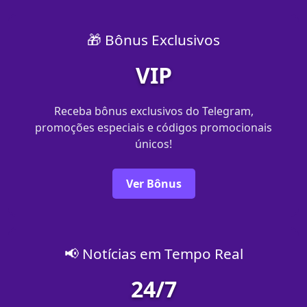
🎁 Bônus Exclusivos
VIP
Receba bônus exclusivos do Telegram,
promoções especiais e códigos promocionais
únicos!
Ver Bônus
📢 Notícias em Tempo Real
24/7