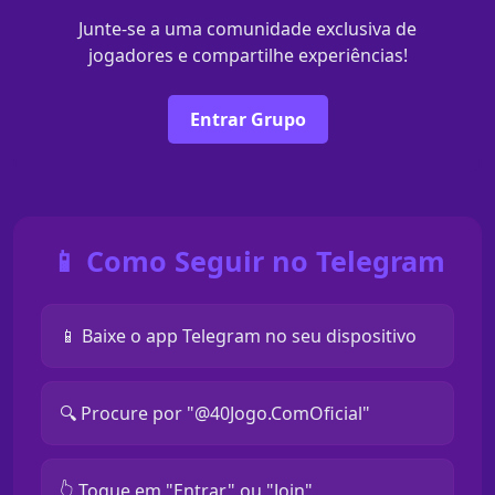
Junte-se a uma comunidade exclusiva de
jogadores e compartilhe experiências!
Entrar Grupo
📱 Como Seguir no Telegram
📱 Baixe o app Telegram no seu dispositivo
🔍 Procure por "@40Jogo.ComOficial"
👆 Toque em "Entrar" ou "Join"