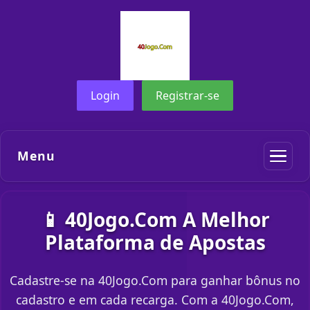
Login
Registrar-se
Menu
📱 40Jogo.Com A Melhor
Plataforma de Apostas
Cadastre-se na 40Jogo.Com para ganhar bônus no
cadastro e em cada recarga. Com a 40Jogo.Com,