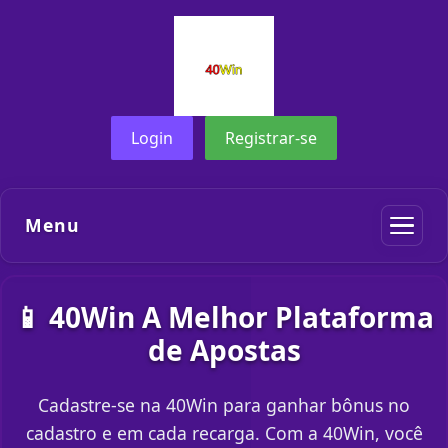
Login
Registrar-se
Menu
📱 40Win A Melhor Plataforma
de Apostas
Cadastre-se na 40Win para ganhar bônus no
cadastro e em cada recarga. Com a 40Win, você