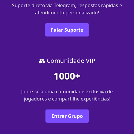
Suporte direto via Telegram, respostas rápidas e
atendimento personalizado!
Falar Suporte
👥 Comunidade VIP
1000+
Junte-se a uma comunidade exclusiva de
jogadores e compartilhe experiências!
Entrar Grupo