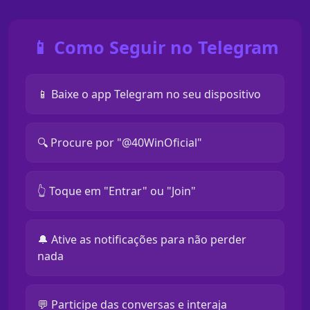
📱 Como Seguir no Telegram
📱 Baixe o app Telegram no seu dispositivo
🔍 Procure por "@40WinOficial"
👆 Toque em "Entrar" ou "Join"
🔔 Ative as notificações para não perder
nada
💬 Participe das conversas e interaja