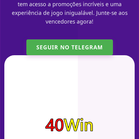
tem acesso a promoções incríveis e uma
experiência de jogo inigualável. Junte-se aos
vencedores agora!
SEGUIR NO TELEGRAM