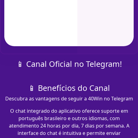
📱 Canal Oficial no Telegram!
📱 Benefícios do Canal
Descubra as vantagens de seguir a 40Win no Telegram
O chat integrado do aplicativo oferece suporte em
português brasileiro e outros idiomas, com
atendimento 24 horas por dia, 7 dias por semana. A
interface do chat é intuitiva e permite enviar