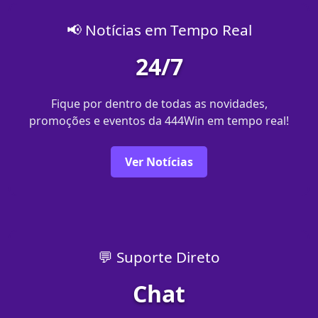
📢 Notícias em Tempo Real
24/7
Fique por dentro de todas as novidades,
promoções e eventos da 444Win em tempo real!
Ver Notícias
💬 Suporte Direto
Chat