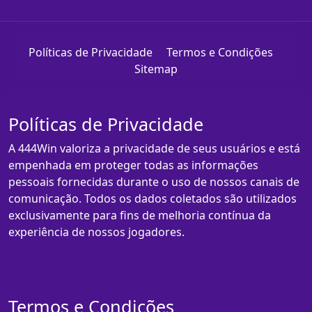
Políticas de Privacidade
Termos e Condições
Sitemap
Políticas de Privacidade
A 444Win valoriza a privacidade de seus usuários e está
empenhada em proteger todas as informações
pessoais fornecidas durante o uso de nossos canais de
comunicação. Todos os dados coletados são utilizados
exclusivamente para fins de melhoria contínua da
experiência de nossos jogadores.
Termos e Condições