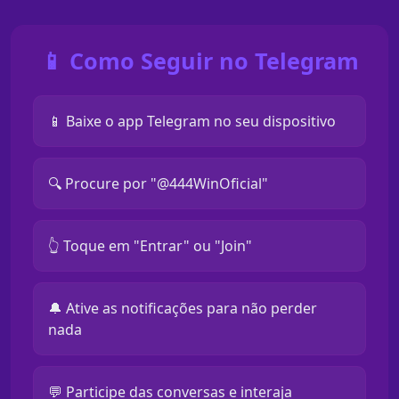
📱 Como Seguir no Telegram
📱 Baixe o app Telegram no seu dispositivo
🔍 Procure por "@444WinOficial"
👆 Toque em "Entrar" ou "Join"
🔔 Ative as notificações para não perder
nada
💬 Participe das conversas e interaja