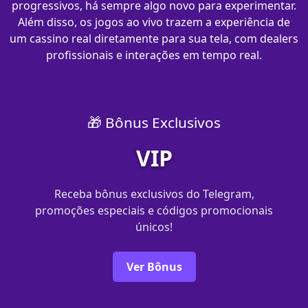
progressivos, há sempre algo novo para experimentar.
Além disso, os jogos ao vivo trazem a experiência de
um cassino real diretamente para sua tela, com dealers
profissionais e interações em tempo real.
🎁 Bônus Exclusivos
VIP
Receba bônus exclusivos do Telegram,
promoções especiais e códigos promocionais
únicos!
Ver Bônus