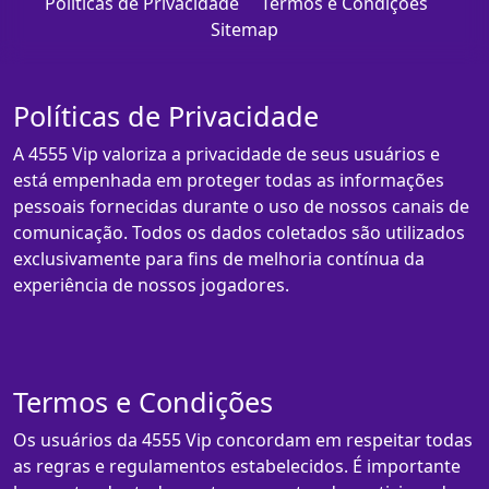
Políticas de Privacidade
Termos e Condições
Sitemap
Políticas de Privacidade
A 4555 Vip valoriza a privacidade de seus usuários e
está empenhada em proteger todas as informações
pessoais fornecidas durante o uso de nossos canais de
comunicação. Todos os dados coletados são utilizados
exclusivamente para fins de melhoria contínua da
experiência de nossos jogadores.
Termos e Condições
Os usuários da 4555 Vip concordam em respeitar todas
as regras e regulamentos estabelecidos. É importante