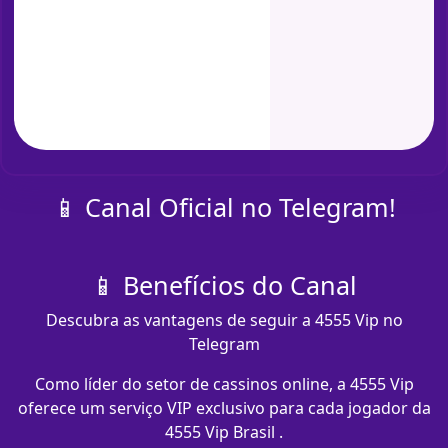
📱 Canal Oficial no Telegram!
📱 Benefícios do Canal
Descubra as vantagens de seguir a 4555 Vip no
Telegram
Como líder do setor de cassinos online, a 4555 Vip
oferece um serviço VIP exclusivo para cada jogador da
4555 Vip Brasil .