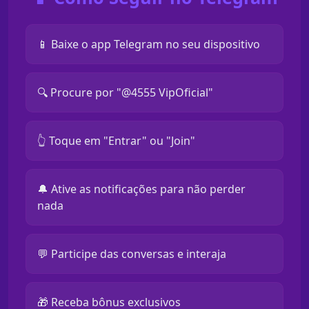
📱 Baixe o app Telegram no seu dispositivo
🔍 Procure por "@4555 VipOficial"
👆 Toque em "Entrar" ou "Join"
🔔 Ative as notificações para não perder
nada
💬 Participe das conversas e interaja
🎁 Receba bônus exclusivos