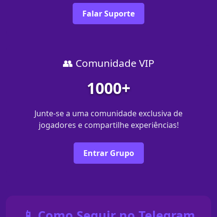
Falar Suporte
👥 Comunidade VIP
1000+
Junte-se a uma comunidade exclusiva de
jogadores e compartilhe experiências!
Entrar Grupo
📱 Como Seguir no Telegram