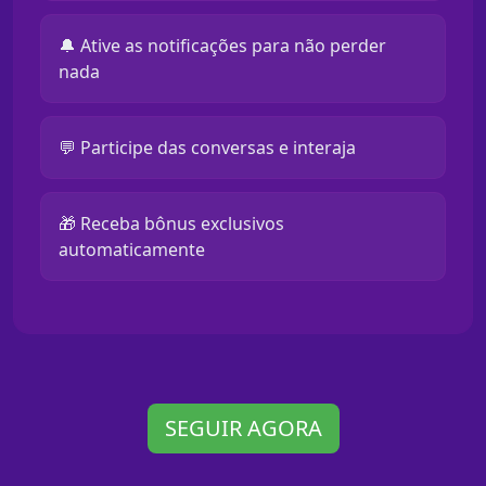
🔔 Ative as notificações para não perder
nada
💬 Participe das conversas e interaja
🎁 Receba bônus exclusivos
automaticamente
SEGUIR AGORA