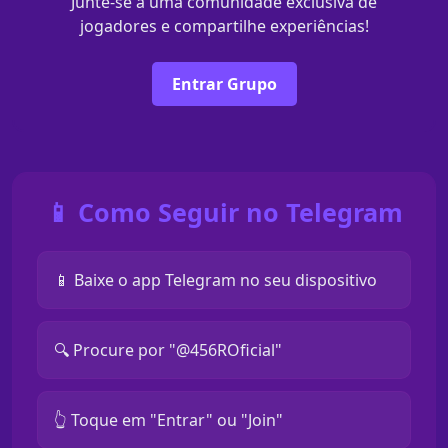
Junte-se a uma comunidade exclusiva de
jogadores e compartilhe experiências!
Entrar Grupo
📱 Como Seguir no Telegram
📱 Baixe o app Telegram no seu dispositivo
🔍 Procure por "@456ROficial"
👆 Toque em "Entrar" ou "Join"