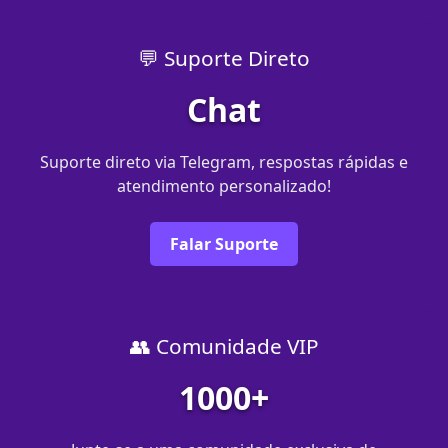
💬 Suporte Direto
Chat
Suporte direto via Telegram, respostas rápidas e
atendimento personalizado!
Falar Suporte
👥 Comunidade VIP
1000+