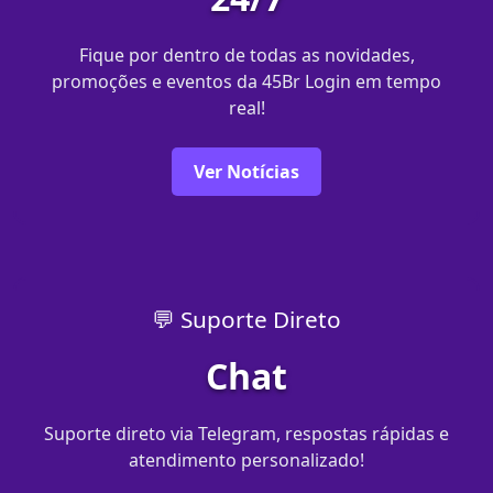
Fique por dentro de todas as novidades,
promoções e eventos da 45Br Login em tempo
real!
Ver Notícias
💬 Suporte Direto
Chat
Suporte direto via Telegram, respostas rápidas e
atendimento personalizado!