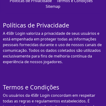
Políticas de Privacidade
Termos e Condições
Sitemap
Políticas de Privacidade
A 45Br Login valoriza a privacidade de seus usuários e
está empenhada em proteger todas as informações
pessoais fornecidas durante o uso de nossos canais de
comunicação. Todos os dados coletados são utilizados
exclusivamente para fins de melhoria contínua da
experiência de nossos jogadores.
Termos e Condições
Os usuários da 45Br Login concordam em respeitar
todas as regras e regulamentos estabelecidos. É