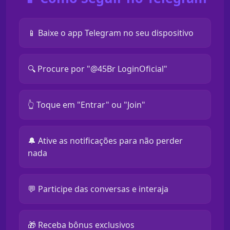
📱 Baixe o app Telegram no seu dispositivo
🔍 Procure por "@45Br LoginOficial"
👆 Toque em "Entrar" ou "Join"
🔔 Ative as notificações para não perder
nada
💬 Participe das conversas e interaja
🎁 Receba bônus exclusivos