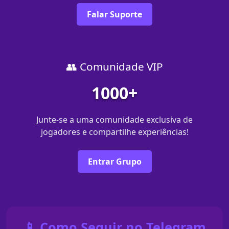
Falar Suporte
👥 Comunidade VIP
1000+
Junte-se a uma comunidade exclusiva de
jogadores e compartilhe experiências!
Entrar Grupo
📱 Como Seguir no Telegram