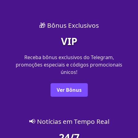
🎁 Bônus Exclusivos
VIP
Receba bônus exclusivos do Telegram,
promoções especiais e códigos promocionais
únicos!
Ver Bônus
📢 Notícias em Tempo Real
24/7