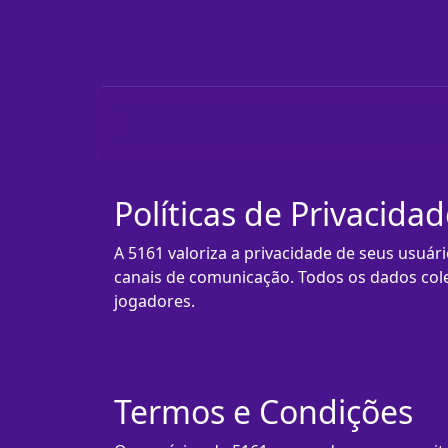
Políticas de Privacida
A 5161 valoriza a privacidade de seus usuá
canais de comunicação. Todos os dados cole
jogadores.
Termos e Condições