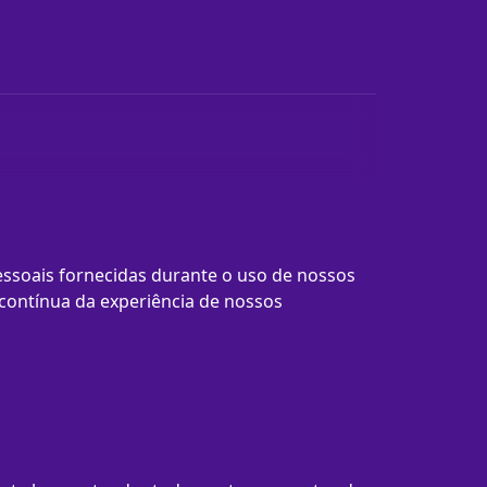
essoais fornecidas durante o uso de nossos
 contínua da experiência de nossos