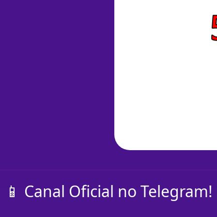
📱 Canal Oficial no Telegram!