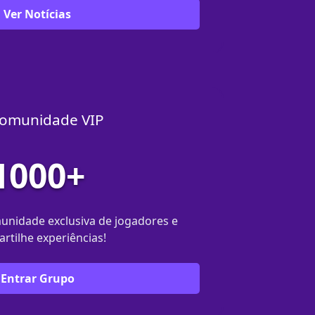
Ver Notícias
Comunidade VIP
1000+
unidade exclusiva de jogadores e
rtilhe experiências!
Entrar Grupo