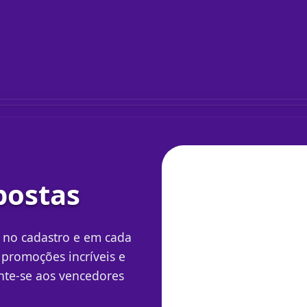
postas
 no cadastro e em cada
 promoções incríveis e
unte-se aos vencedores