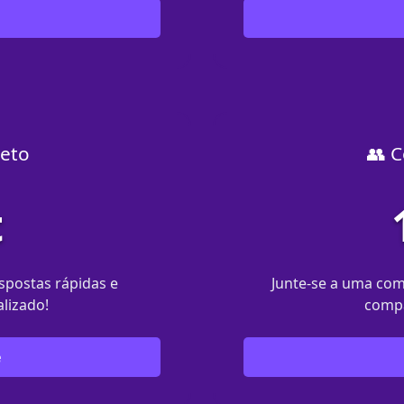
reto
👥 
t
espostas rápidas e
Junte-se a uma com
lizado!
compa
e