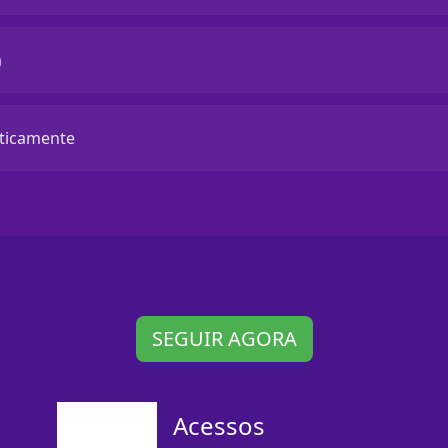
a
aticamente
SEGUIR AGORA
Acessos