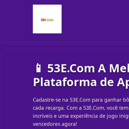
📱 53E.Com A Me
Plataforma de A
Cadastre-se na 53E.Com para ganhar bô
cada recarga. Com a 53E.Com, você tem
incríveis e uma experiência de jogo inig
vencedores agora!