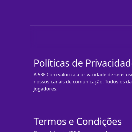
Políticas de Privacida
A 53E.Com valoriza a privacidade de seus u
nossos canais de comunicação. Todos os dad
jogadores.
Termos e Condições