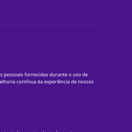
s pessoais fornecidas durante o uso de
elhoria contínua da experiência de nossos