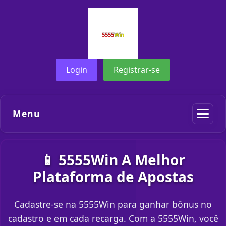
Login
Registrar-se
Menu
📱 5555Win A Melhor
Plataforma de Apostas
Cadastre-se na 5555Win para ganhar bônus no
cadastro e em cada recarga. Com a 5555Win, você