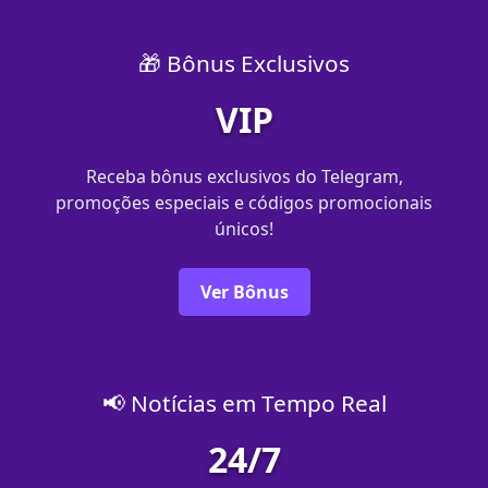
🎁 Bônus Exclusivos
VIP
Receba bônus exclusivos do Telegram,
promoções especiais e códigos promocionais
únicos!
Ver Bônus
📢 Notícias em Tempo Real
24/7