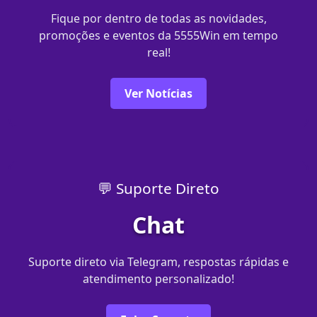
Fique por dentro de todas as novidades,
promoções e eventos da 5555Win em tempo
real!
Ver Notícias
💬 Suporte Direto
Chat
Suporte direto via Telegram, respostas rápidas e
atendimento personalizado!