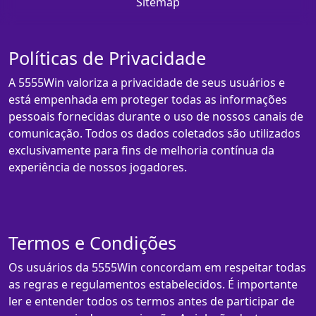
Sitemap
Políticas de Privacidade
A 5555Win valoriza a privacidade de seus usuários e
está empenhada em proteger todas as informações
pessoais fornecidas durante o uso de nossos canais de
comunicação. Todos os dados coletados são utilizados
exclusivamente para fins de melhoria contínua da
experiência de nossos jogadores.
Termos e Condições
Os usuários da 5555Win concordam em respeitar todas
as regras e regulamentos estabelecidos. É importante
ler e entender todos os termos antes de participar de