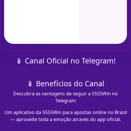
📱 Canal Oficial no Telegram!
📱 Benefícios do Canal
Descubra as vantagens de seguir a 5555Win no
Telegram
Um aplicativo da 5555Win para apostas online no Brasil
— aproveite toda a emoção através do app oficial.