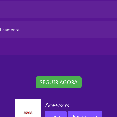
a
aticamente
SEGUIR AGORA
Acessos
Login
Registrar-se