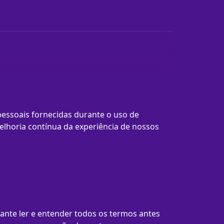
pessoais fornecidas durante o uso de
elhoria contínua da experiência de nossos
ante ler e entender todos os termos antes