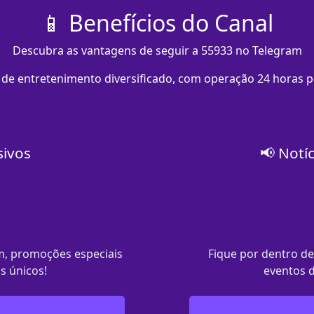
📱 Benefícios do Canal
Descubra as vantagens de seguir a 55933 no Telegram
 de entretenimento diversificado, com operação 24 horas po
sivos
📢 Notí
m, promoções especiais
Fique por dentro d
s únicos!
eventos 