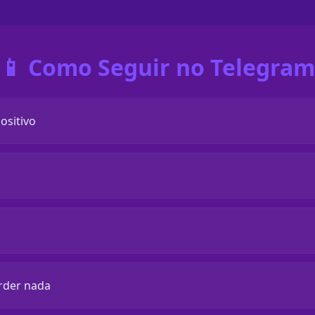
📱 Como Seguir no Telegram
ositivo
erder nada