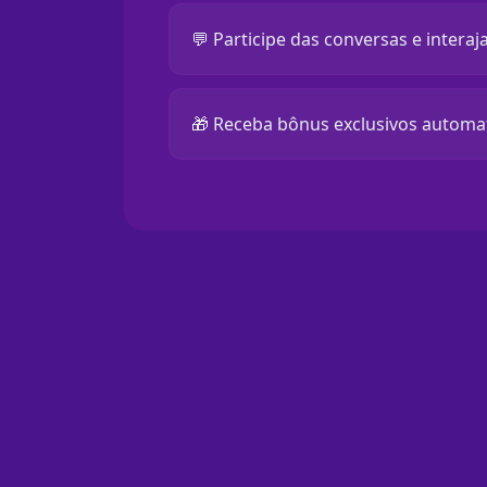
💬 Participe das conversas e interaj
🎁 Receba bônus exclusivos autom