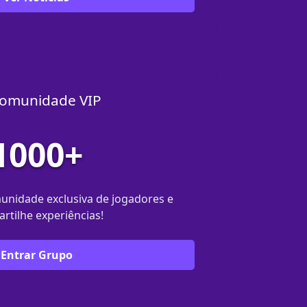
Comunidade VIP
1000+
unidade exclusiva de jogadores e
rtilhe experiências!
Entrar Grupo