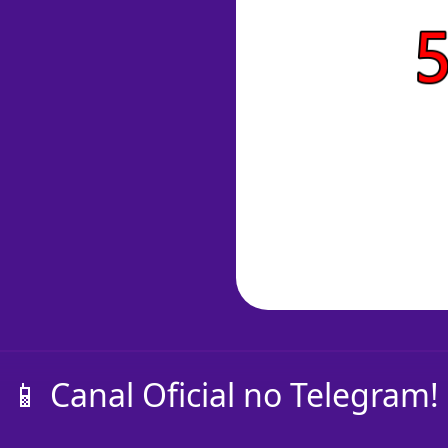
📱 Canal Oficial no Telegram!