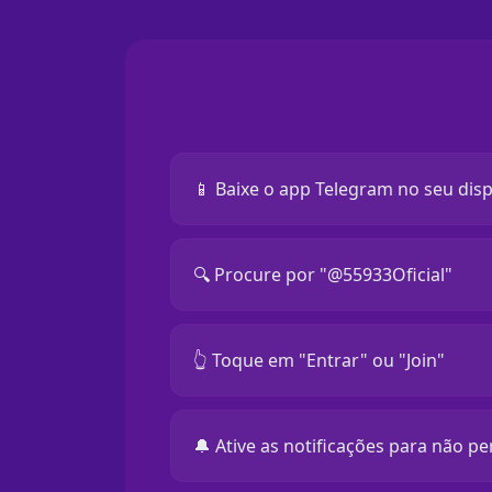
📱 Baixe o app Telegram no seu disp
🔍 Procure por "@55933Oficial"
👆 Toque em "Entrar" ou "Join"
🔔 Ative as notificações para não p