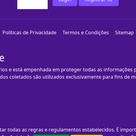
Políticas de Privacidade
Termos e Condições
Sitemap
de
ários e está empenhada em proteger todas as informações 
os coletados são utilizados exclusivamente para fins de m
r todas as regras e regulamentos estabelecidos. É import