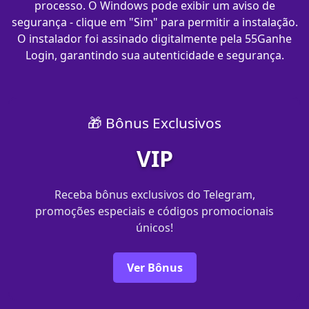
processo. O Windows pode exibir um aviso de
segurança - clique em "Sim" para permitir a instalação.
O instalador foi assinado digitalmente pela 55Ganhe
Login, garantindo sua autenticidade e segurança.
🎁 Bônus Exclusivos
VIP
Receba bônus exclusivos do Telegram,
promoções especiais e códigos promocionais
únicos!
Ver Bônus