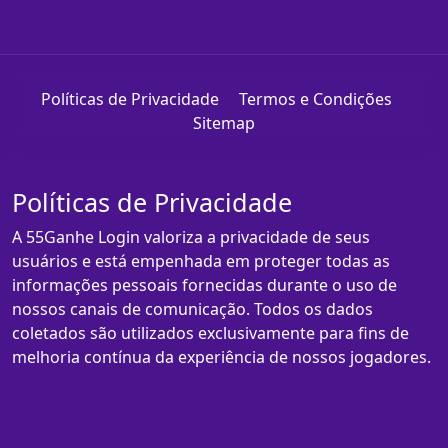
Políticas de Privacidade
Termos e Condições
Sitemap
Políticas de Privacidade
A 55Ganhe Login valoriza a privacidade de seus
usuários e está empenhada em proteger todas as
informações pessoais fornecidas durante o uso de
nossos canais de comunicação. Todos os dados
coletados são utilizados exclusivamente para fins de
melhoria contínua da experiência de nossos jogadores.