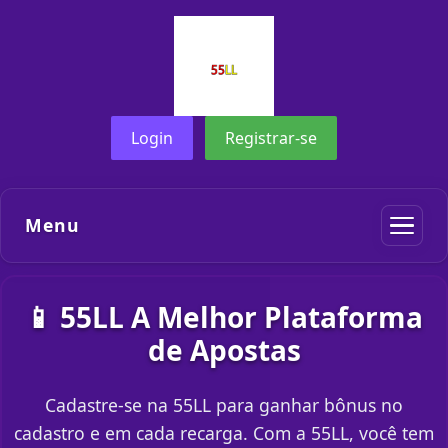
Login
Registrar-se
Menu
📱 55LL A Melhor Plataforma
de Apostas
Cadastre-se na 55LL para ganhar bônus no
cadastro e em cada recarga. Com a 55LL, você tem