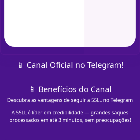
📱 Canal Oficial no Telegram!
📱 Benefícios do Canal
Descubra as vantagens de seguir a 55LL no Telegram
A 55LL é líder em credibilidade — grandes saques
processados em até 3 minutos, sem preocupações!