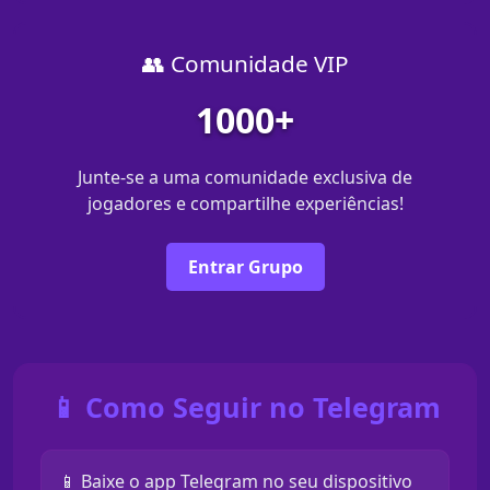
👥 Comunidade VIP
1000+
Junte-se a uma comunidade exclusiva de
jogadores e compartilhe experiências!
Entrar Grupo
📱 Como Seguir no Telegram
📱 Baixe o app Telegram no seu dispositivo