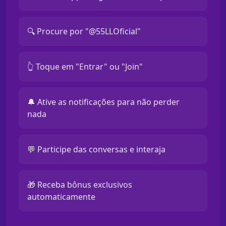
🔍 Procure por "@55LLOficial"
👆 Toque em "Entrar" ou "Join"
🔔 Ative as notificações para não perder
nada
💬 Participe das conversas e interaja
🎁 Receba bônus exclusivos
automaticamente