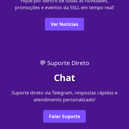
Fique por dentro de todas as novidades,
promoções e eventos da 55LL em tempo real!
Ver Notícias
💬 Suporte Direto
Chat
Suporte direto via Telegram, respostas rápidas e
atendimento personalizado!
Falar Suporte