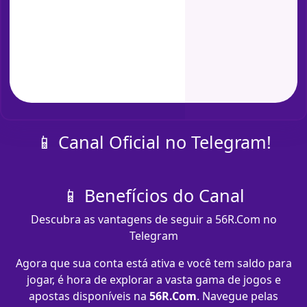
📱 Canal Oficial no Telegram!
📱 Benefícios do Canal
Descubra as vantagens de seguir a 56R.Com no
Telegram
Agora que sua conta está ativa e você tem saldo para
jogar, é hora de explorar a vasta gama de jogos e
apostas disponíveis na
56R.Com
. Navegue pelas