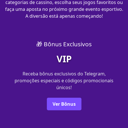
categorias de cassino, escolha seus jogos favoritos ou
faça uma aposta no próximo grande evento esportivo.
A diversão está apenas começando!
🎁 Bônus Exclusivos
VIP
Receba bônus exclusivos do Telegram,
promoções especiais e códigos promocionais
únicos!
Ver Bônus