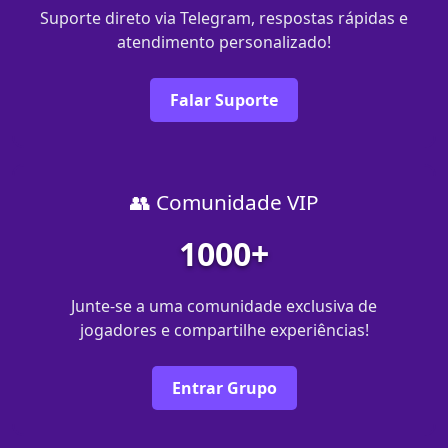
Suporte direto via Telegram, respostas rápidas e
atendimento personalizado!
Falar Suporte
👥 Comunidade VIP
1000+
Junte-se a uma comunidade exclusiva de
jogadores e compartilhe experiências!
Entrar Grupo