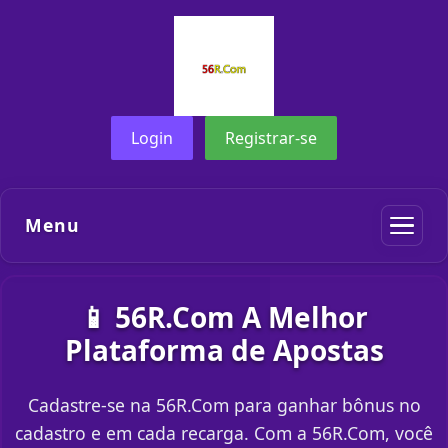
Login
Registrar-se
Menu
📱 56R.Com A Melhor
Plataforma de Apostas
Cadastre-se na 56R.Com para ganhar bônus no
cadastro e em cada recarga. Com a 56R.Com, você