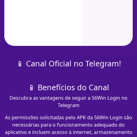
📱 Canal Oficial no Telegram!
📱 Benefícios do Canal
Descubra as vantagens de seguir a 56Win Login no
Telegram
As permissões solicitadas pelo APK da 56Win Login são
necessárias para o funcionamento adequado do
aplicativo e incluem acesso à internet, armazenamento