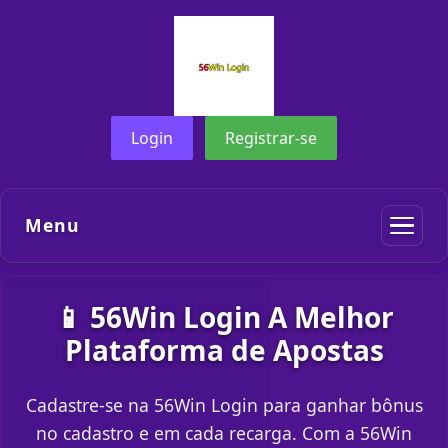
Login
Registrar-se
Menu
📱 56Win Login A Melhor
Plataforma de Apostas
Cadastre-se na 56Win Login para ganhar bônus
no cadastro e em cada recarga. Com a 56Win