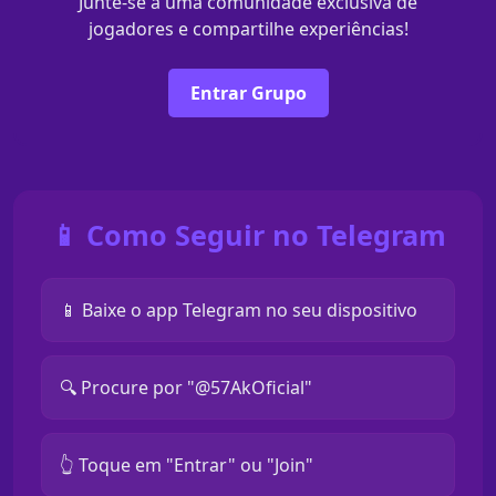
Junte-se a uma comunidade exclusiva de
jogadores e compartilhe experiências!
Entrar Grupo
📱 Como Seguir no Telegram
📱 Baixe o app Telegram no seu dispositivo
🔍 Procure por "@57AkOficial"
👆 Toque em "Entrar" ou "Join"