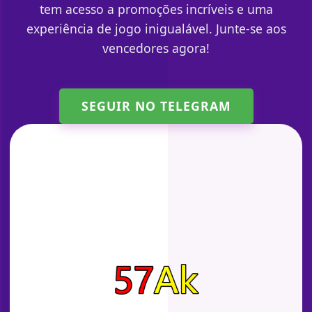
tem acesso a promoções incríveis e uma
experiência de jogo inigualável. Junte-se aos
vencedores agora!
SEGUIR NO TELEGRAM