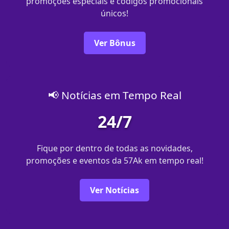
promoções especiais e códigos promocionais
únicos!
Ver Bônus
📢 Notícias em Tempo Real
24/7
Fique por dentro de todas as novidades,
promoções e eventos da 57Ak em tempo real!
Ver Notícias