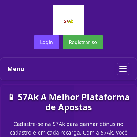
Login
Registrar-se
Menu
📱 57Ak A Melhor Plataforma
de Apostas
Cadastre-se na 57Ak para ganhar bônus no
cadastro e em cada recarga. Com a 57Ak, você