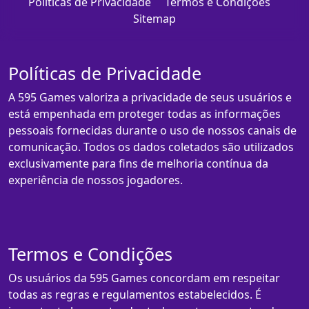
Políticas de Privacidade
Termos e Condições
Sitemap
Políticas de Privacidade
A 595 Games valoriza a privacidade de seus usuários e
está empenhada em proteger todas as informações
pessoais fornecidas durante o uso de nossos canais de
comunicação. Todos os dados coletados são utilizados
exclusivamente para fins de melhoria contínua da
experiência de nossos jogadores.
Termos e Condições
Os usuários da 595 Games concordam em respeitar
todas as regras e regulamentos estabelecidos. É