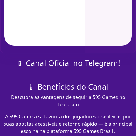
📱 Canal Oficial no Telegram!
📱 Benefícios do Canal
Descubra as vantagens de seguir a 595 Games no
Telegram
A 595 Games é a favorita dos jogadores brasileiros por
suas apostas acessíveis e retorno rápido — é a principal
escolha na plataforma 595 Games Brasil .