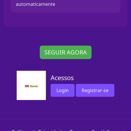
automaticamente
SEGUIR AGORA
Acessos
Login
Registrar-se