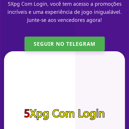
5Xpg Com Login, você tem acesso a promoções
incríveis e uma experiência de jogo inigualável.
Junte-se aos vencedores agora!
SEGUIR NO TELEGRAM