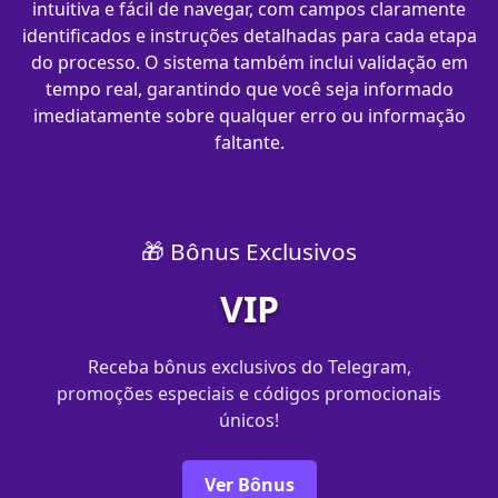
intuitiva e fácil de navegar, com campos claramente
identificados e instruções detalhadas para cada etapa
do processo. O sistema também inclui validação em
tempo real, garantindo que você seja informado
imediatamente sobre qualquer erro ou informação
faltante.
🎁 Bônus Exclusivos
VIP
Receba bônus exclusivos do Telegram,
promoções especiais e códigos promocionais
únicos!
Ver Bônus