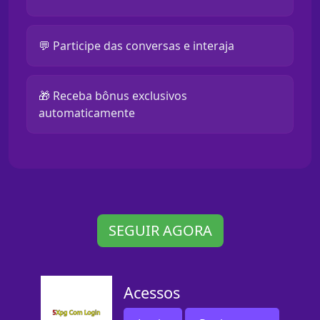
💬 Participe das conversas e interaja
🎁 Receba bônus exclusivos
automaticamente
SEGUIR AGORA
Acessos