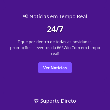
📢 Notícias em Tempo Real
24/7
Fique por dentro de todas as novidades,
promoções e eventos da 666Win.Com em tempo
real!
Ver Notícias
💬 Suporte Direto