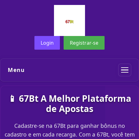
Login
Registrar-se
Menu
📱 67Bt A Melhor Plataforma
de Apostas
Cadastre-se na 67Bt para ganhar bônus no
cadastro e em cada recarga. Com a 67Bt, você tem