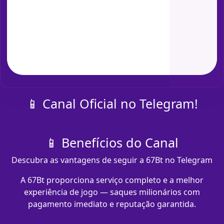
📱 Canal Oficial no Telegram!
📱 Benefícios do Canal
Descubra as vantagens de seguir a 67Bt no Telegram
A 67Bt proporciona serviço completo e a melhor
experiência de jogo — saques milionários com
pagamento imediato e reputação garantida.