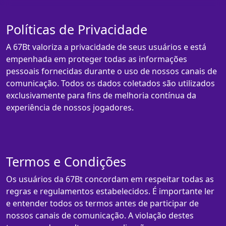
Políticas de Privacidade
A 67Bt valoriza a privacidade de seus usuários e está
empenhada em proteger todas as informações
pessoais fornecidas durante o uso de nossos canais de
comunicação. Todos os dados coletados são utilizados
exclusivamente para fins de melhoria contínua da
experiência de nossos jogadores.
Termos e Condições
Os usuários da 67Bt concordam em respeitar todas as
regras e regulamentos estabelecidos. É importante ler
e entender todos os termos antes de participar de
nossos canais de comunicação. A violação destes