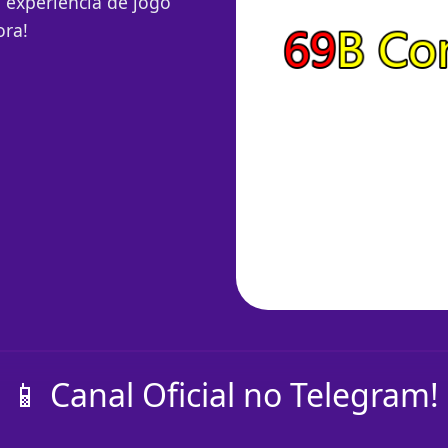
 experiência de jogo
ora!
📱 Canal Oficial no Telegram!