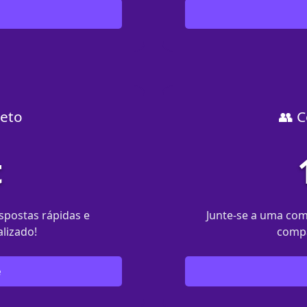
reto
👥 
t
espostas rápidas e
Junte-se a uma com
lizado!
compa
e