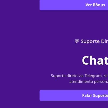
Ver Bônus
💬 Suporte Di
Cha
Suporte direto via Telegram, r
atendimento persona
Falar Suport