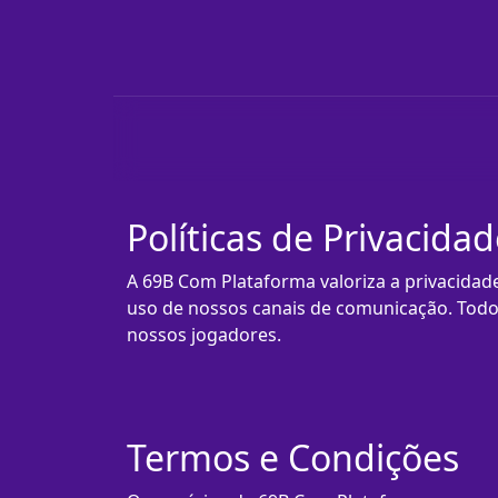
Políticas de Privacida
A 69B Com Plataforma valoriza a privacida
uso de nossos canais de comunicação. Todos
nossos jogadores.
Termos e Condições