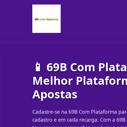
📱 69B Com Plat
Melhor Platafor
Apostas
Cadastre-se na 69B Com Plataforma pa
cadastro e em cada recarga. Com a 69B