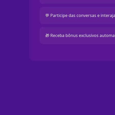
💬 Participe das conversas e interaj
🎁 Receba bônus exclusivos autom