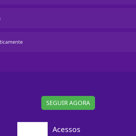
a
aticamente
SEGUIR AGORA
Acessos