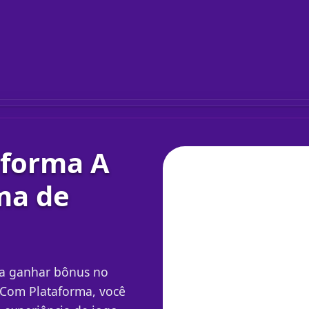
aforma A
ma de
ra ganhar bônus no
 Com Plataforma, você