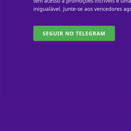
tem acesso a promoções incríveis e uma
inigualável. Junte-se aos vencedores ag
SEGUIR NO TELEGRAM