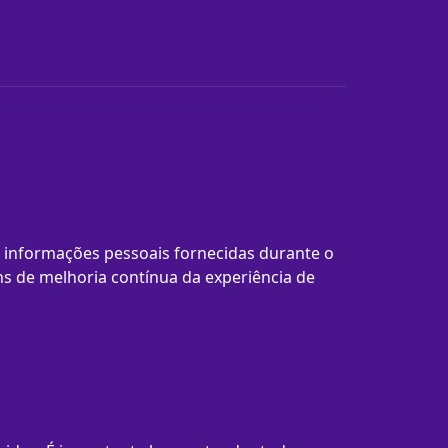
 informações pessoais fornecidas durante o
ns de melhoria contínua da experiência de