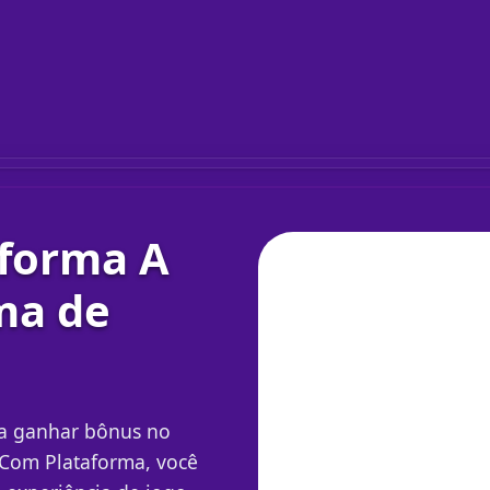
aforma A
ma de
ra ganhar bônus no
 Com Plataforma, você