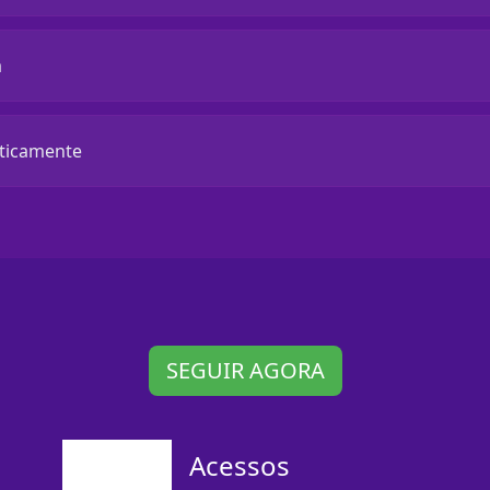
a
aticamente
SEGUIR AGORA
Acessos