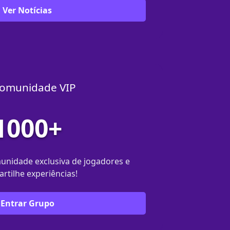
Ver Notícias
Comunidade VIP
1000+
unidade exclusiva de jogadores e
rtilhe experiências!
Entrar Grupo