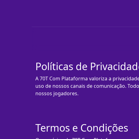
Políticas de Privacida
A 70T Com Plataforma valoriza a privacida
uso de nossos canais de comunicação. Todos
nossos jogadores.
Termos e Condições