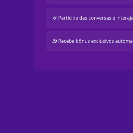
💬 Participe das conversas e interaj
🎁 Receba bônus exclusivos autom