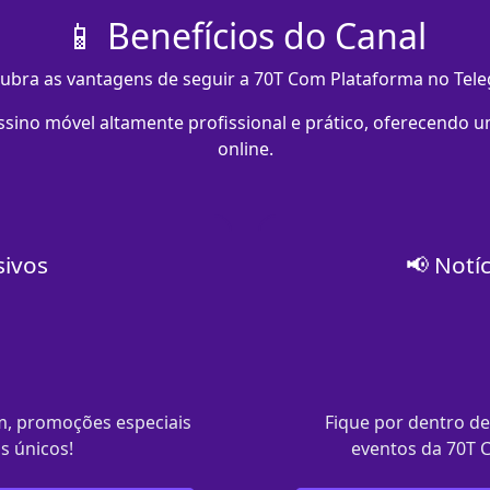
📱 Benefícios do Canal
ubra as vantagens de seguir a 70T Com Plataforma no Tel
ssino móvel altamente profissional e prático, oferecendo 
online.
sivos
📢 Notí
m, promoções especiais
Fique por dentro d
s únicos!
eventos da 70T 