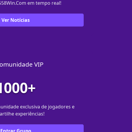
558Win.Com em tempo real!
Ver Notícias
Comunidade VIP
1000+
unidade exclusiva de jogadores e
rtilhe experiências!
Entrar Grupo