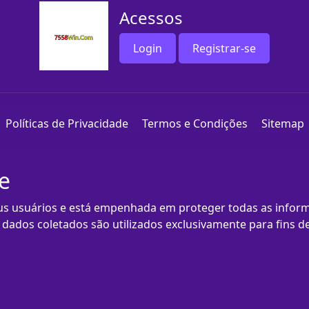
Acessos
Login
Registrar-se
Políticas de Privacidade
Termos e Condições
Sitemap
de
eus usuários e está empenhada em proteger todas as infor
dados coletados são utilizados exclusivamente para fins d