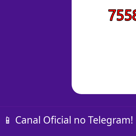
📱 Canal Oficial no Telegram!