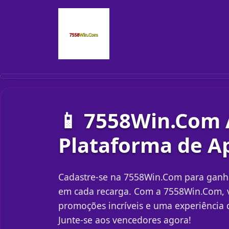
📱 7558Win.Com 
Plataforma de A
Cadastre-se na 7558Win.Com para ganh
em cada recarga. Com a 7558Win.Com, 
promoções incríveis e uma experiência d
Junte-se aos vencedores agora!