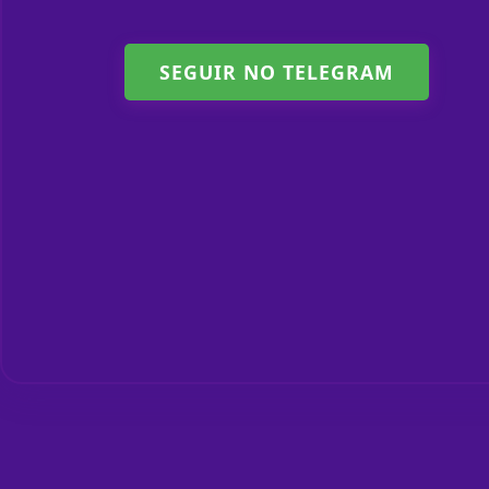
SEGUIR NO TELEGRAM