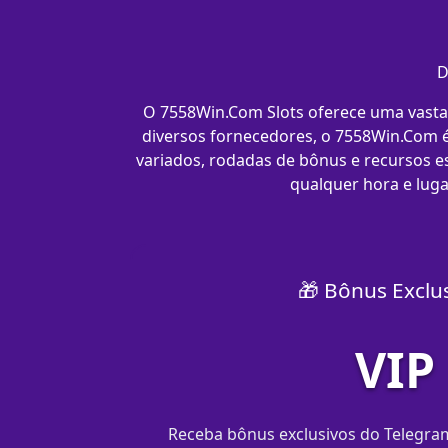
D
O 7558Win.Com Slots oferece uma vasta 
diversos fornecedores, o 7558Win.Com é
variados, rodadas de bônus e recursos esp
qualquer hora e luga
🎁 Bônus Exclu
VIP
Receba bônus exclusivos do Telegra