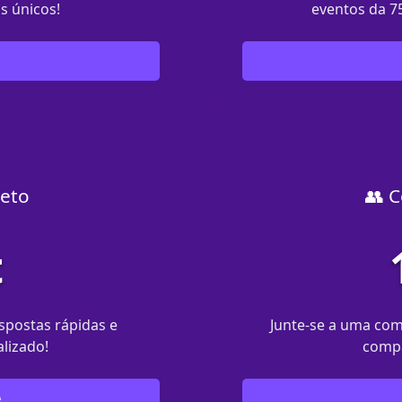
s únicos!
eventos da 7
reto
👥 
t
espostas rápidas e
Junte-se a uma com
lizado!
compa
e