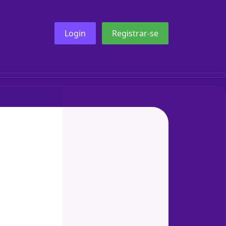
Login
Registrar-se