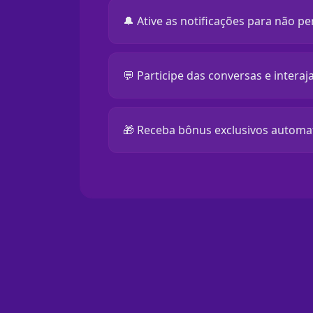
🔔 Ative as notificações para não p
💬 Participe das conversas e interaj
🎁 Receba bônus exclusivos autom