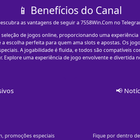
📱 Benefícios do Canal
escubra as vantagens de seguir a 7558Win.Com no Telegr
seleção de jogos online, proporcionando uma experiência
 a escolha perfeita para quem ama slots e apostas. Os j
eciais. A jogabilidade é fluida, e todos são compatíveis c
r. Explore uma experiência de jogo envolvente e divertida 
sivos
📢 Notí
m, promoções especiais
Fique por dentro d