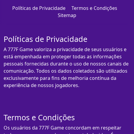
Políticas de Privacidade
Termos e Condições
Sitemap
Políticas de Privacidade
A 777F Game valoriza a privacidade de seus usuários e
está empenhada em proteger todas as informações
pessoais fornecidas durante o uso de nossos canais de
comunicação. Todos os dados coletados são utilizados
exclusivamente para fins de melhoria contínua da
experiência de nossos jogadores.
Termos e Condições
Os usuários da 777F Game concordam em respeitar