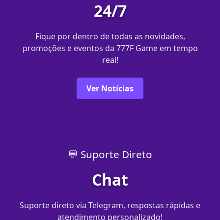
24/7
Fique por dentro de todas as novidades,
promoções e eventos da 777F Game em tempo
real!
Ver Notícias
💬 Suporte Direto
Chat
Suporte direto via Telegram, respostas rápidas e
atendimento personalizado!