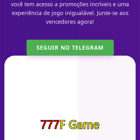
você tem acesso a promoções incríveis e uma
experiência de jogo inigualável. Junte-se aos
vencedores agora!
SEGUIR NO TELEGRAM