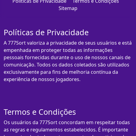
Políticas de Privacidade
Termos e Condições
Sitemap
Políticas de Privacidade
A 777Sort valoriza a privacidade de seus usuários e está
empenhada em proteger todas as informações
pessoais fornecidas durante o uso de nossos canais de
comunicação. Todos os dados coletados são utilizados
exclusivamente para fins de melhoria contínua da
experiência de nossos jogadores.
Termos e Condições
Os usuários da 777Sort concordam em respeitar todas
as regras e regulamentos estabelecidos. É importante