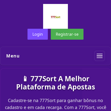
Login
Registrar-se
Menu
📱 777Sort A Melhor
Plataforma de Apostas
Cadastre-se na 777Sort para ganhar bônus no
cadastro e em cada recarga. Com a 777Sort, você