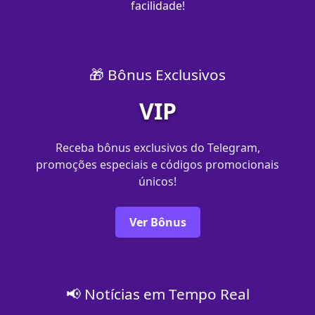
facilidade!
🎁 Bônus Exclusivos
VIP
Receba bônus exclusivos do Telegram,
promoções especiais e códigos promocionais
únicos!
Ver Bônus
📢 Notícias em Tempo Real