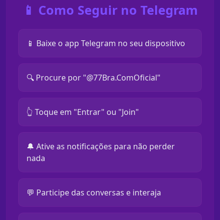
📱 Como Seguir no Telegram
📱 Baixe o app Telegram no seu dispositivo
🔍 Procure por "@77Bra.ComOficial"
👆 Toque em "Entrar" ou "Join"
🔔 Ative as notificações para não perder
nada
💬 Participe das conversas e interaja