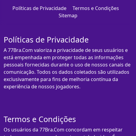
Políticas de Privacidade
Termos e Condições
Sitemap
Políticas de Privacidade
A 77Bra.Com valoriza a privacidade de seus usuários e
está empenhada em proteger todas as informações
pessoais fornecidas durante o uso de nossos canais de
comunicação. Todos os dados coletados são utilizados
exclusivamente para fins de melhoria contínua da
experiência de nossos jogadores.
Termos e Condições
Os usuários da 77Bra.Com concordam em respeitar