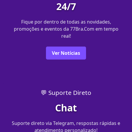
24/7
Fique por dentro de todas as novidades,
promoções e eventos da 77Bra.Com em tempo
real!
Ver Notícias
💬 Suporte Direto
Chat
Suporte direto via Telegram, respostas rápidas e
atendimento personalizado!