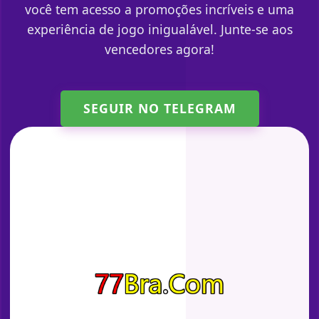
você tem acesso a promoções incríveis e uma
experiência de jogo inigualável. Junte-se aos
vencedores agora!
SEGUIR NO TELEGRAM