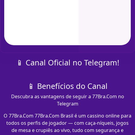
📱 Canal Oficial no Telegram!
📱 Benefícios do Canal
Descubra as vantagens de seguir a 77Bra.Com no
Telegram
O 77Bra.Com 77Bra.Com Brasil é um cassino online para
todos os perfis de jogador — com caça-níqueis, jogos
de mesa e crupiês ao vivo, tudo com segurança e