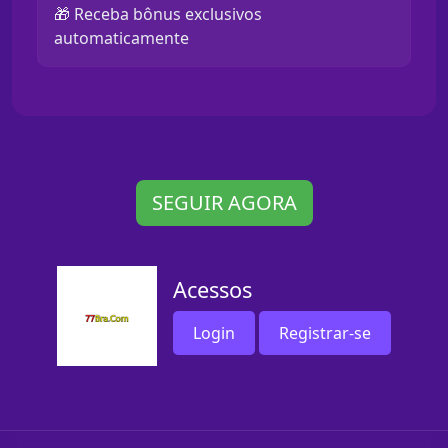
🎁 Receba bônus exclusivos
automaticamente
SEGUIR AGORA
Acessos
Login
Registrar-se