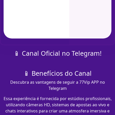
📱 Canal Oficial no Telegram!
📱 Benefícios do Canal
Descubra as vantagens de seguir a 77Vip APP no
Telegram
Essa experiência é fornecida por estúdios profissionais,
utilizando câmeras HD, sistemas de apostas ao vivo e
chats interativos para criar uma atmosfera imersiva e