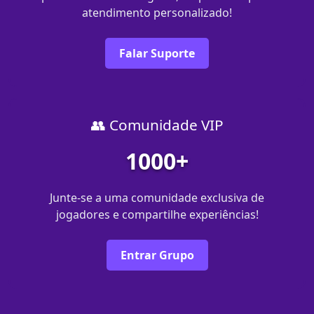
atendimento personalizado!
Falar Suporte
👥 Comunidade VIP
1000+
Junte-se a uma comunidade exclusiva de
jogadores e compartilhe experiências!
Entrar Grupo