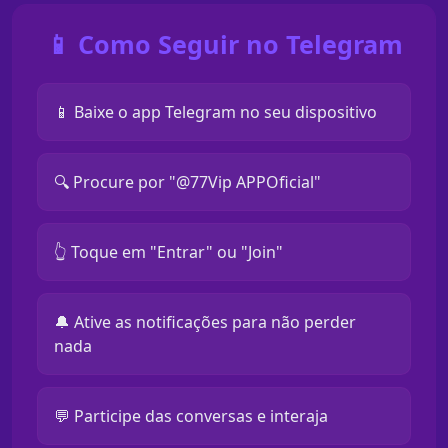
📱 Como Seguir no Telegram
📱 Baixe o app Telegram no seu dispositivo
🔍 Procure por "@77Vip APPOficial"
👆 Toque em "Entrar" ou "Join"
🔔 Ative as notificações para não perder
nada
💬 Participe das conversas e interaja