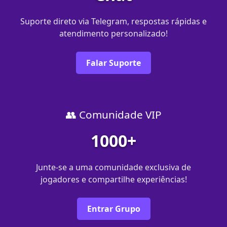
Suporte direto via Telegram, respostas rápidas e
atendimento personalizado!
Falar Suporte
👥 Comunidade VIP
1000+
Junte-se a uma comunidade exclusiva de
jogadores e compartilhe experiências!
Entrar Grupo