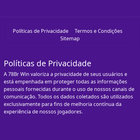
Políticas de Privacidade
Termos e Condições
Sitemap
Políticas de Privacidade
A 78Br Win valoriza a privacidade de seus usuários e
está empenhada em proteger todas as informações
pessoais fornecidas durante o uso de nossos canais de
comunicação. Todos os dados coletados são utilizados
exclusivamente para fins de melhoria contínua da
experiência de nossos jogadores.