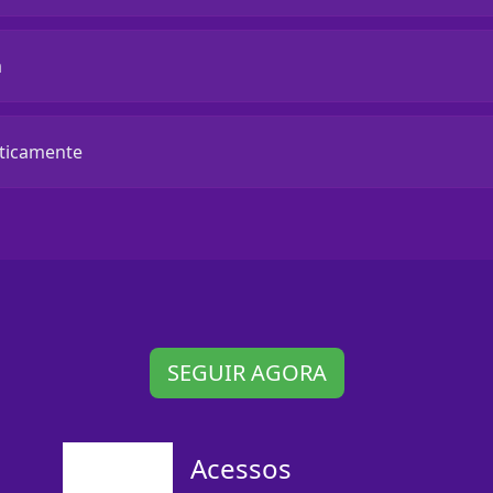
a
aticamente
SEGUIR AGORA
Acessos