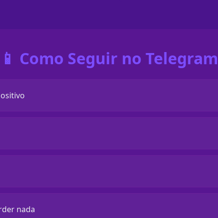
📱 Como Seguir no Telegram
ositivo
erder nada