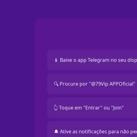
📱 Baixe o app Telegram no seu disp
🔍 Procure por "@79Vip APPOficial"
👆 Toque em "Entrar" ou "Join"
🔔 Ative as notificações para não p