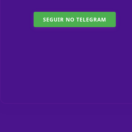
SEGUIR NO TELEGRAM