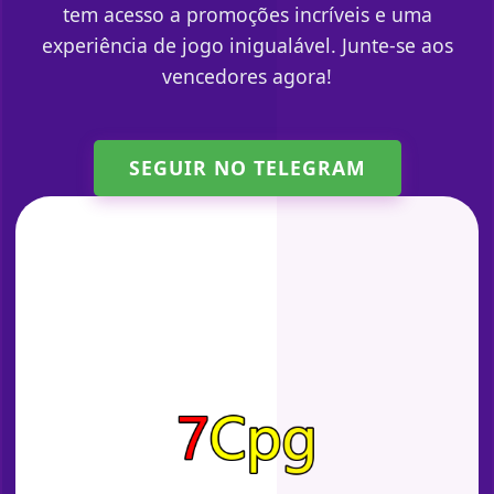
tem acesso a promoções incríveis e uma
experiência de jogo inigualável. Junte-se aos
vencedores agora!
SEGUIR NO TELEGRAM