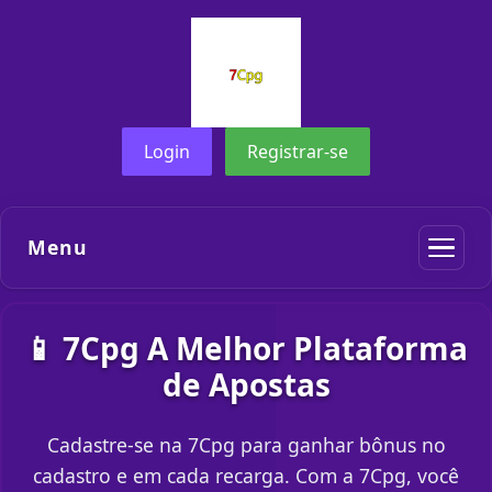
Login
Registrar-se
Menu
📱 7Cpg A Melhor Plataforma
de Apostas
Cadastre-se na 7Cpg para ganhar bônus no
cadastro e em cada recarga. Com a 7Cpg, você