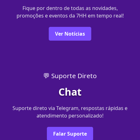
Fique por dentro de todas as novidades,
promoções e eventos da 7HH em tempo real!
Ver Notícias
💬 Suporte Direto
Chat
Suporte direto via Telegram, respostas rápidas e
atendimento personalizado!
Falar Suporte