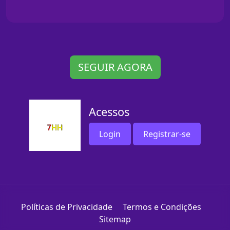
SEGUIR AGORA
Acessos
Login
Registrar-se
Políticas de Privacidade
Termos e Condições
Sitemap