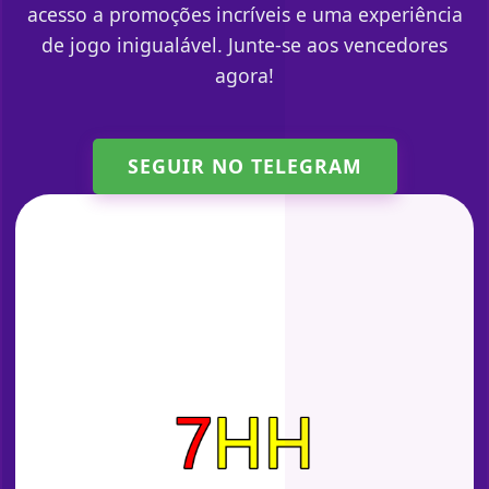
acesso a promoções incríveis e uma experiência
de jogo inigualável. Junte-se aos vencedores
agora!
SEGUIR NO TELEGRAM