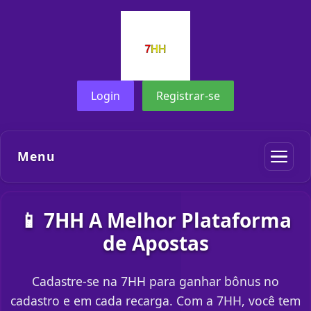
Login
Registrar-se
Menu
📱 7HH A Melhor Plataforma
de Apostas
Cadastre-se na 7HH para ganhar bônus no
cadastro e em cada recarga. Com a 7HH, você tem