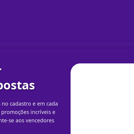
r
postas
 no cadastro e em cada
 promoções incríveis e
unte-se aos vencedores