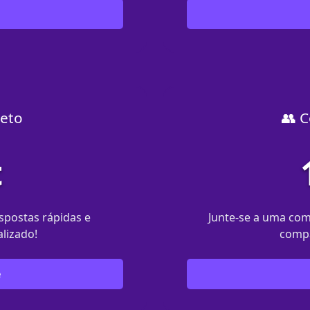
reto
👥 
t
espostas rápidas e
Junte-se a uma com
lizado!
compa
e