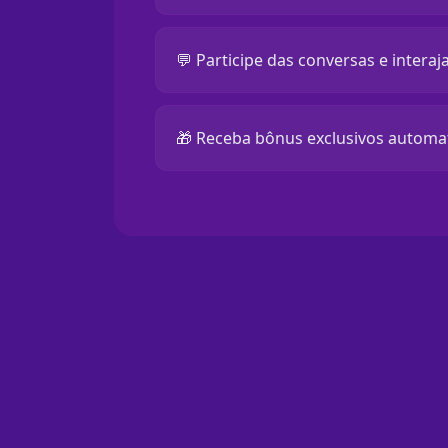
💬 Participe das conversas e interaj
🎁 Receba bônus exclusivos autom