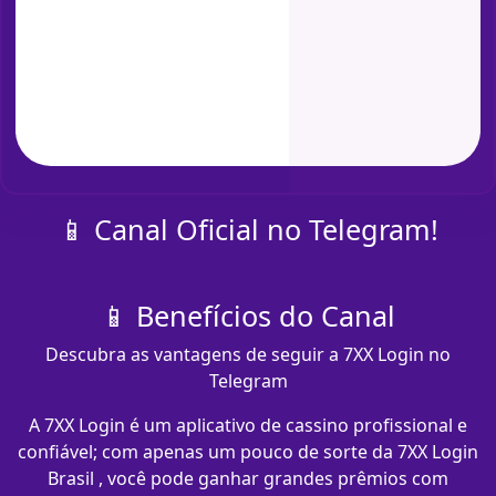
📱 Canal Oficial no Telegram!
📱 Benefícios do Canal
Descubra as vantagens de seguir a 7XX Login no
Telegram
A 7XX Login é um aplicativo de cassino profissional e
confiável; com apenas um pouco de sorte da 7XX Login
Brasil , você pode ganhar grandes prêmios com