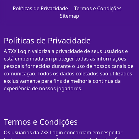
Políticas de Privacidade
Termos e Condições
Sitemap
Políticas de Privacidade
A 7XX Login valoriza a privacidade de seus usuários e
está empenhada em proteger todas as informações
pessoais fornecidas durante o uso de nossos canais de
comunicação. Todos os dados coletados são utilizados
exclusivamente para fins de melhoria contínua da
experiência de nossos jogadores.
Termos e Condições
Os usuários da 7XX Login concordam em respeitar