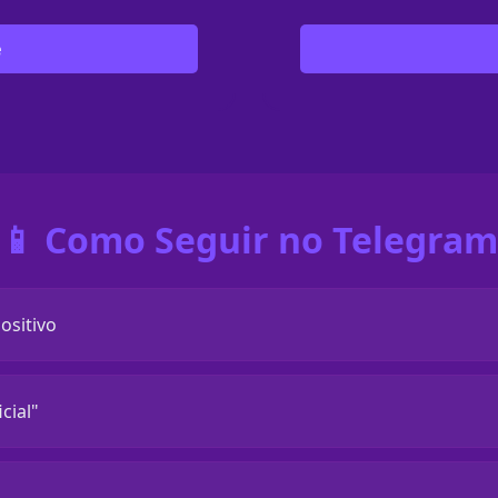
e
📱 Como Seguir no Telegram
ositivo
cial"