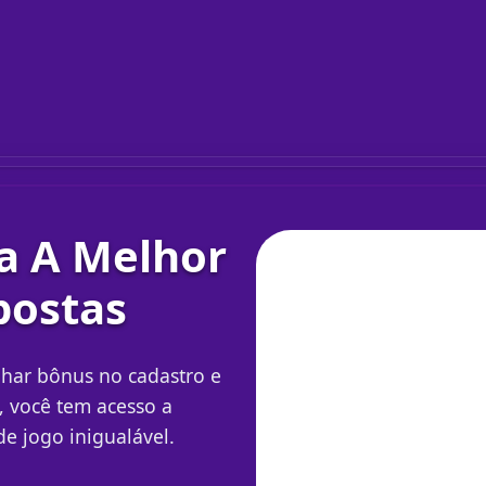
ma A Melhor
postas
nhar bônus no cadastro e
, você tem acesso a
e jogo inigualável.