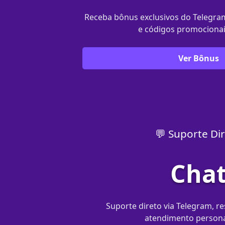
Receba bônus exclusivos do Telegra
e códigos promocionai
Ver Bônus
💬 Suporte Di
Cha
Suporte direto via Telegram, r
atendimento persona