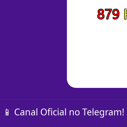
📱 Canal Oficial no Telegram!